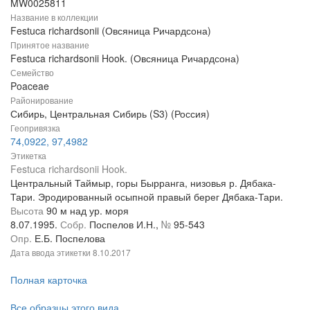
MW0025811
Название в коллекции
Festuca richardsonii (Овсяница Ричардсона)
Принятое название
Festuca richardsonii Hook. (Овсяница Ричардсона)
Семейство
Poaceae
Районирование
Сибирь, Центральная Сибирь (S3) (Россия)
Геопривязка
74,0922, 97,4982
Этикетка
Festuca richardsonii Hook.
Центральный Таймыр, горы Бырранга, низовья р. Дябака-
Тари. Эродированный осыпной правый берег Дябака-Тари.
Высота
90 м над ур. моря
8.07.1995.
Собр.
Поспелов И.Н.,
№
95-543
Опр.
Е.Б. Поспелова
Дата ввода этикетки
8.10.2017
Полная карточка
Все образцы этого вида