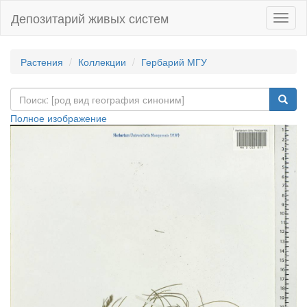
Депозитарий живых систем
Навиг
Растения
Коллекции
Гербарий МГУ
Полное изображение