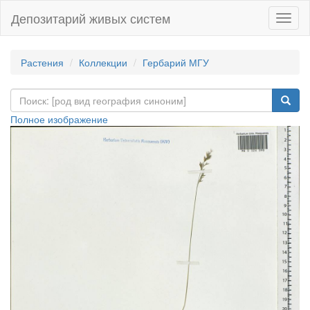
Депозитарий живых систем
Навиг
Растения
Коллекции
Гербарий МГУ
Полное изображение