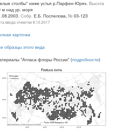
белые столбы" ниже устья р.Парфен-Юрях.
Высота
 м над ур. моря
1.08.2003.
Собр.
Е.Б. Поспелова,
№
03-123
та ввода этикетки
8.10.2017
олная карточка
се образцы этого вида
атериалы "Атласа флоры России" (
подробности
)