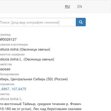
RU
EN
рихкод
W0026127
звание в коллекции
stuca ovina (Овсяница овечья)
инятое название
stuca ovina L. (Овсяница овечья)
мейство
oaceae
йонирование
ибирь, Центральная Сибирь (S3) (Россия)
опривязка
1,6867, 107,6475
икетка
stuca ovina L.
го-восточный Таймыр, среднее течение р. Фомич
110-160 км от устья). Лес над береговыми скалами