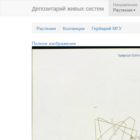
Направление
Депозитарий живых систем
Растения
Растения
Коллекции
Гербарий МГУ
Полное изображение