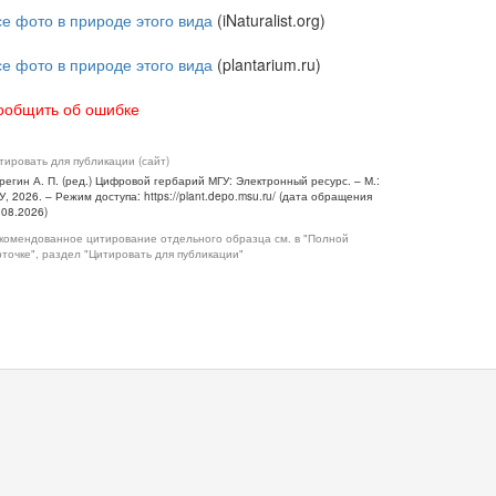
се фото в природе этого вида
(iNaturalist.org)
се фото в природе этого вида
(plantarium.ru)
ообщить об ошибке
тировать для публикации (сайт)
регин А. П. (ред.) Цифровой гербарий МГУ: Электронный ресурс. – М.:
У, 2026. – Режим доступа: https://plant.depo.msu.ru/ (дата обращения
.08.2026)
комендованное цитирование отдельного образца см. в "Полной
рточке", раздел "Цитировать для публикации"