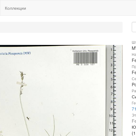
Коллекции
Шт
M
На
Fe
Пр
Fe
Се
P
Ра
С
Ге
7
Эт
Fe
Ю
(