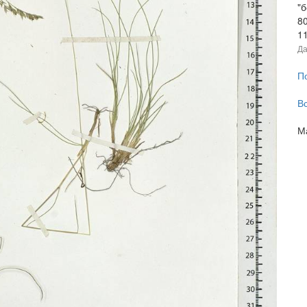
"
80
1
Да
П
В
М