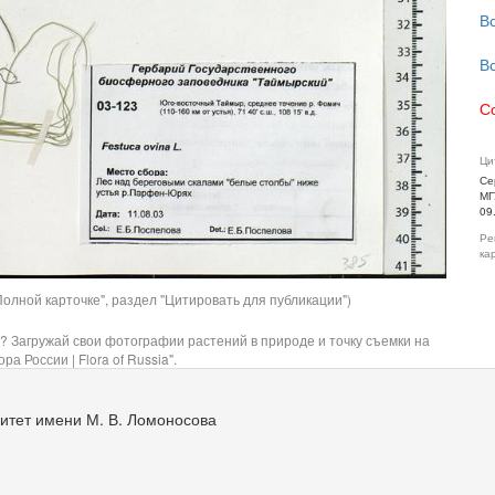
В
В
С
Ци
Се
МГ
09
Ре
ка
олной карточке", раздел "Цитировать для публикации")
? Загружай свои фотографии растений в природе и точку съемки на
ра России | Flora of Russia".
итет имени М. В. Ломоносова