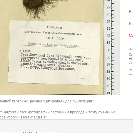
В
В
С
Ци
Се
МГ
08
Ре
ка
олной карточке", раздел "Цитировать для публикации")
? Загружай свои фотографии растений в природе и точку съемки на
ра России | Flora of Russia".