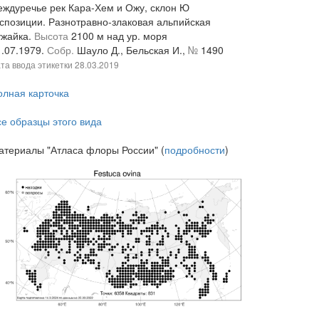
еждуречье рек Кара-Хем и Ожу, склон Ю
кспозиции. Разнотравно-злаковая альпийская
ужайка.
Высота
2100 м над ур. моря
1.07.1979.
Собр.
Шауло Д., Бельская И.,
№
1490
та ввода этикетки
28.03.2019
олная карточка
се образцы этого вида
атериалы "Атласа флоры России" (
подробности
)