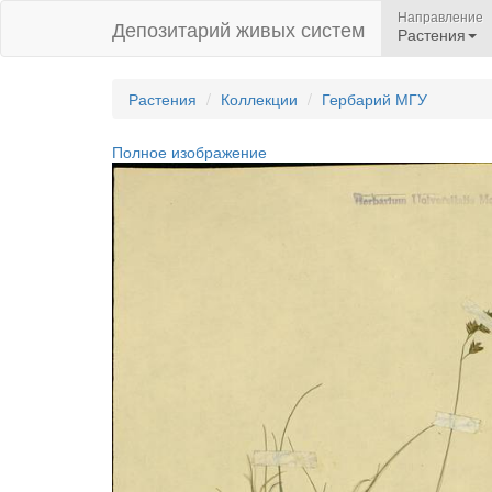
Направление
Депозитарий живых систем
Растения
Растения
Коллекции
Гербарий МГУ
Полное изображение