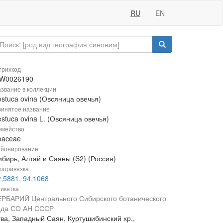
RU
EN
рихкод
W0026190
звание в коллекции
stuca ovina (Овсяница овечья)
инятое название
stuca ovina L. (Овсяница овечья)
мейство
oaceae
йонирование
ибирь, Алтай и Саяны (S2) (Россия)
опривязка
,5881, 94,1068
икетка
ЕРБАРИЙ Центрального Сибирского ботанического
ада СО АН СССР
ува, Западный Саян, Куртушибинский хр.,