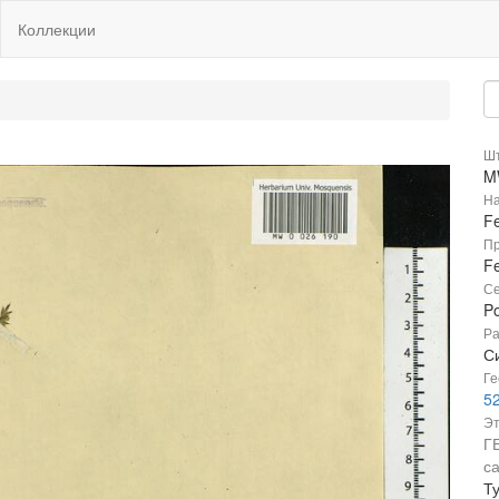
Коллекции
Шт
M
На
Fe
Пр
Fe
Се
P
Ра
С
Ге
52
Эт
Г
с
Т