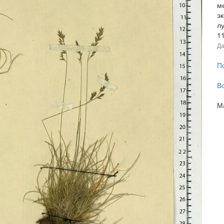
м
э
л
1
Да
П
В
М