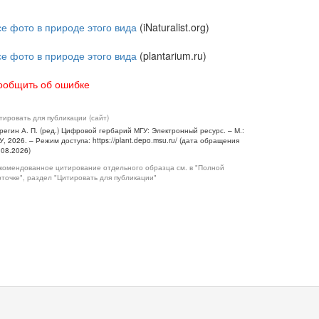
се фото в природе этого вида
(iNaturalist.org)
се фото в природе этого вида
(plantarium.ru)
ообщить об ошибке
тировать для публикации (сайт)
регин А. П. (ред.) Цифровой гербарий МГУ: Электронный ресурс. – М.:
У, 2026. – Режим доступа: https://plant.depo.msu.ru/ (дата обращения
.08.2026)
комендованное цитирование отдельного образца см. в "Полной
рточке", раздел "Цитировать для публикации"