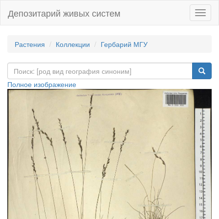
Депозитарий живых систем
Навиг
Растения
Коллекции
Гербарий МГУ
Полное изображение