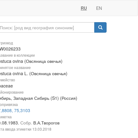
RU
EN
рихкод
W0026233
звание в коллекции
stuca ovina (Овсяница овечья)
инятое название
stuca ovina L. (Овсяница овечья)
мейство
oaceae
йонирование
ибирь, Западная Сибирь (S1) (Россия)
опривязка
,8808, 75,3103
икетка
0.08.1983.
Собр.
В.А.Творогов
та ввода этикетки
13.03.2018