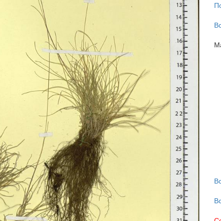
П
В
М
В
В
С