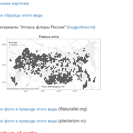
олная карточка
се образцы этого вида
атериалы "Атласа флоры России" (
подробности
)
се фото в природе этого вида
(iNaturalist.org)
се фото в природе этого вида
(plantarium.ru)
ообщить об ошибке