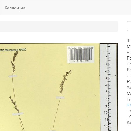
Коллекции
Шт
M
На
Fe
Пр
Fe
Се
P
Ра
С
Ге
67
Эт
1
Да