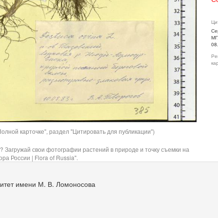
Ци
Се
МГ
08
Ре
ка
олной карточке", раздел "Цитировать для публикации")
? Загружай свои фотографии растений в природе и точку съемки на
ра России | Flora of Russia".
итет имени М. В. Ломоносова