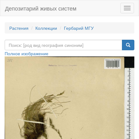
Депозитарий живых систем
Навиг
Растения
Коллекции
Гербарий МГУ
Полное изображение