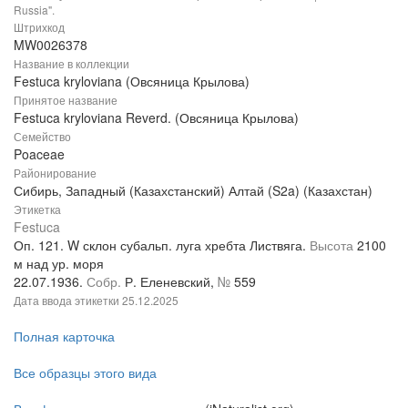
Russia".
Штрихкод
MW0026378
Название в коллекции
Festuca kryloviana (Овсяница Крылова)
Принятое название
Festuca kryloviana Reverd. (Овсяница Крылова)
Семейство
Poaceae
Районирование
Сибирь, Западный (Казахстанский) Алтай (S2a) (Казахстан)
Этикетка
Festuca
Оп. 121. W склон субальп. луга хребта Листвяга.
Высота
2100
м над ур. моря
22.07.1936.
Собр.
Р. Еленевский,
№
559
Дата ввода этикетки
25.12.2025
Полная карточка
Все образцы этого вида