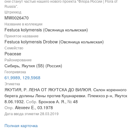
они станут частью нашего нового проекта "Флора России | Flora of
Russia".
Штрихкод
MW0026470
Название в коллекции
Festuca kolymensis (Овсяница колымская)
Принятое название
Festuca kolymensis Drobow (Овсяница колымская)
Семейство
Poaceae
Районирование
Сибирь, Якутия (S5) (Россия)
Геопривязка
61,9989, 129,5968
Этикетка
ЯКУТИЯ, Р. ЛЕНА ОТ ЯКУТСКА ДО ВИЛЮЯ. Склон коренного
берега долины Лены против Кушнаревки. Племхоз р-н, Якутск
8.06.1932.
Собр.
Бронзов А. Я.,
№
48
Опр.
Alexeev E., 03.1978
Дата ввода этикетки
28.03.2019
Полная карточка