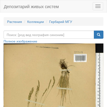
Депозитарий живых систем
Навиг
Растения
Коллекции
Гербарий МГУ
Полное изображение