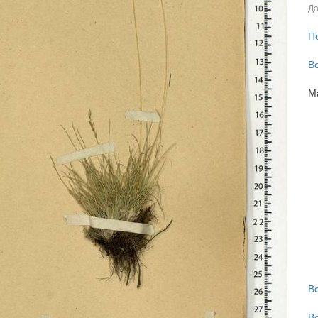
Да
П
В
М
В
В