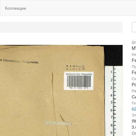
Коллекции
Шт
M
На
F
Пр
F
Се
P
Ра
Си
Ге
6
Эт
Я
3
О