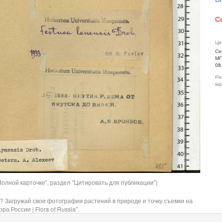
С
Ци
Се
МГ
08
Ре
ка
олной карточке", раздел "Цитировать для публикации")
? Загружай свои фотографии растений в природе и точку съемки на
ра России | Flora of Russia".