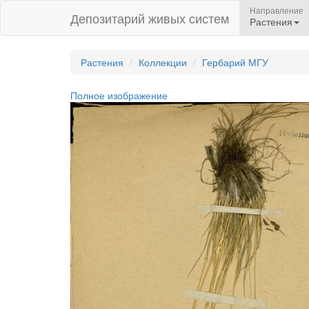
Направление
Депозитарий живых систем
Растения
Растения
Коллекции
Гербарий МГУ
Полное изображение