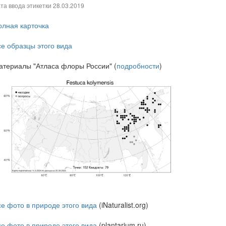
та ввода этикетки
28.03.2019
олная карточка
се образцы этого вида
атериалы "Атласа флоры России" (
подробности
)
се фото в природе этого вида
(iNaturalist.org)
се фото в природе этого вида
(plantarium.ru)