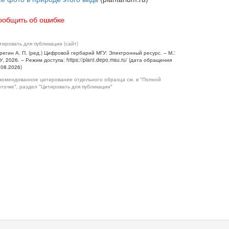
ообщить об ошибке
тировать для публикации (сайт)
регин А. П. (ред.) Цифровой гербарий МГУ: Электронный ресурс. – М.:
У, 2026. – Режим доступа: https://plant.depo.msu.ru/ (дата обращения
.08.2026)
комендованное цитирование отдельного образца см. в "Полной
рточке", раздел "Цитировать для публикации"