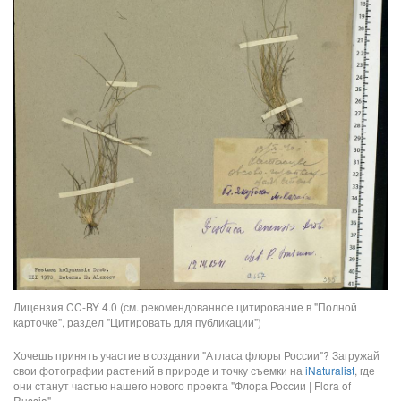
Лицензия CC-BY 4.0 (см. рекомендованное цитирование в "Полной
карточке", раздел "Цитировать для публикации")
Хочешь принять участие в создании "Атласа флоры России"? Загружай
свои фотографии растений в природе и точку съемки на
iNaturalist
, где
они станут частью нашего нового проекта "Флора России | Flora of
Russia".