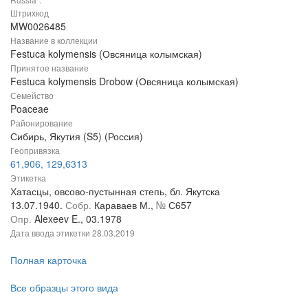
Штрихкод
MW0026485
Название в коллекции
Festuca kolymensis (Овсяница колымская)
Принятое название
Festuca kolymensis Drobow (Овсяница колымская)
Семейство
Poaceae
Районирование
Сибирь, Якутия (S5) (Россия)
Геопривязка
61,906, 129,6313
Этикетка
Хатасцы, овсово-пустынная степь, бл. Якутска
13.07.1940.
Собр.
Караваев М.,
№
С657
Опр.
Alexeev E., 03.1978
Дата ввода этикетки
28.03.2019
Полная карточка
Все образцы этого вида