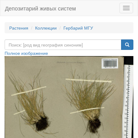
Депозитарий живых систем
Навиг
Растения
Коллекции
Гербарий МГУ
Полное изображение