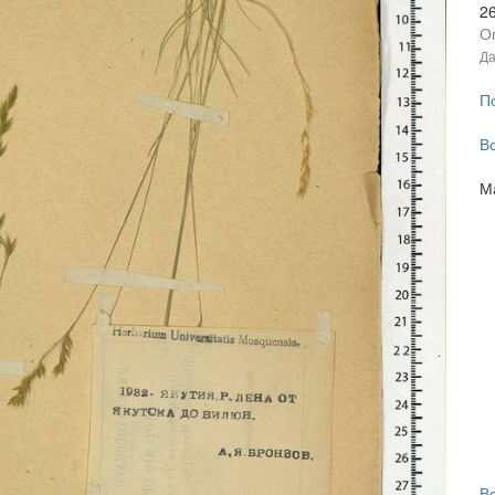
2
О
Да
П
В
М
В