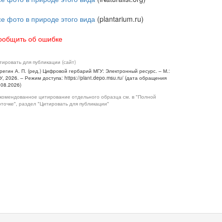
се фото в природе этого вида
(plantarium.ru)
ообщить об ошибке
тировать для публикации (сайт)
регин А. П. (ред.) Цифровой гербарий МГУ: Электронный ресурс. – М.:
У, 2026. – Режим доступа: https://plant.depo.msu.ru/ (дата обращения
.08.2026)
комендованное цитирование отдельного образца см. в "Полной
рточке", раздел "Цитировать для публикации"