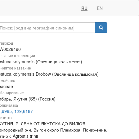
RU
EN
рихкод
W0026490
звание в коллекции
estuca kolymensis (Овсяница колымская)
инятое название
estuca kolymensis Drobow (Овсяница колымская)
мейство
oaceae
йонирование
бирь, Якутия (S5) (Россия)
опривязка
1,9965, 129,6187
икетка
КУТИЯ, Р. ЛЕНА ОТ ЯКУТСКА ДО ВИЛЮЯ.
ригородный р-н. Выгон около Племхоза. Понижение.
тно с Agrostis trinii