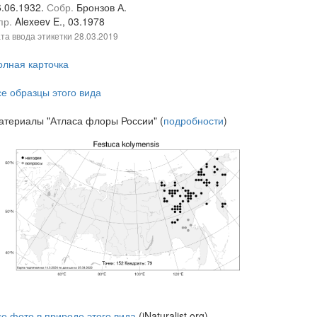
6.06.1932.
Собр.
Бронзов А.
пр.
Alexeev E., 03.1978
та ввода этикетки
28.03.2019
олная карточка
се образцы этого вида
атериалы "Атласа флоры России" (
подробности
)
се фото в природе этого вида
(iNaturalist.org)