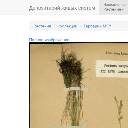
Направление
Депозитарий живых систем
Растения
Растения
Коллекции
Гербарий МГУ
Полное изображение