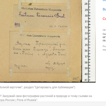
В
С
Ци
Се
МГ
08
Ре
ка
олной карточке", раздел "Цитировать для публикации")
? Загружай свои фотографии растений в природе и точку съемки на
ра России | Flora of Russia".