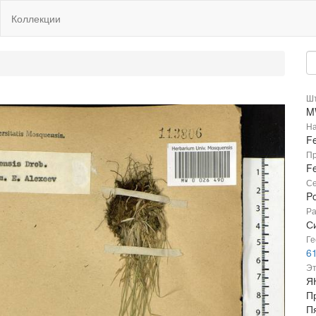
Коллекции
Шт
M
На
F
Пр
F
Се
P
Ра
Си
Ге
6
Эт
Я
П
Пя