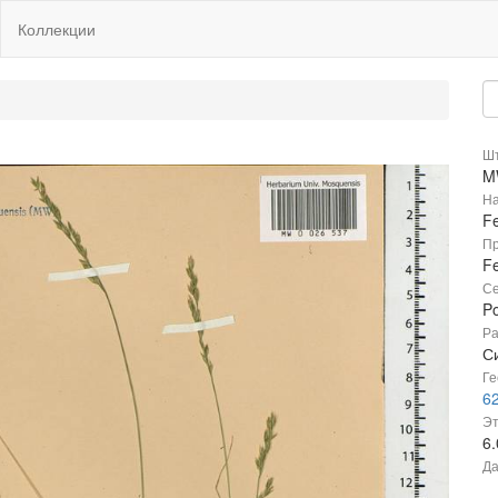
Коллекции
Шт
M
На
Fe
Пр
Fe
Се
P
Ра
С
Ге
62
Эт
6
Да