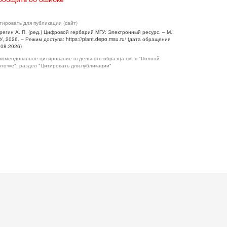
тировать для публикации (сайт)
регин А. П. (ред.) Цифровой гербарий МГУ: Электронный ресурс. – М.:
У, 2026. – Режим доступа: https://plant.depo.msu.ru/ (дата обращения
.08.2026)
комендованное цитирование отдельного образца см. в "Полной
рточке", раздел "Цитировать для публикации"