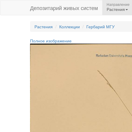
Направление
Депозитарий живых систем
Растения
Растения
Коллекции
Гербарий МГУ
Полное изображение