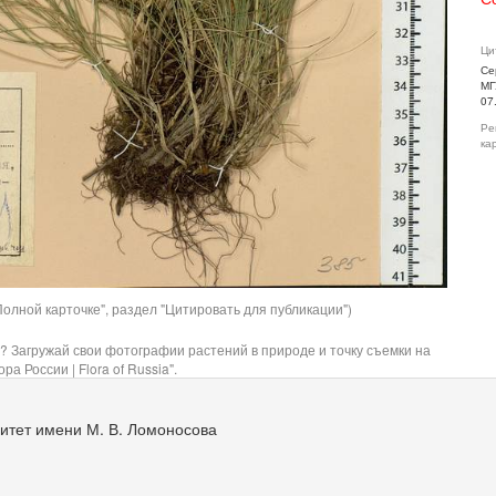
Ци
Се
МГ
07
Ре
ка
олной карточке", раздел "Цитировать для публикации")
? Загружай свои фотографии растений в природе и точку съемки на
ра России | Flora of Russia".
итет имени М. В. Ломоносова