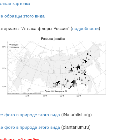
олная карточка
се образцы этого вида
атериалы "Атласа флоры России" (
подробности
)
се фото в природе этого вида
(iNaturalist.org)
се фото в природе этого вида
(plantarium.ru)
ообщить об ошибке