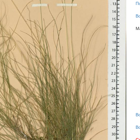
П
В
М
В
В
С