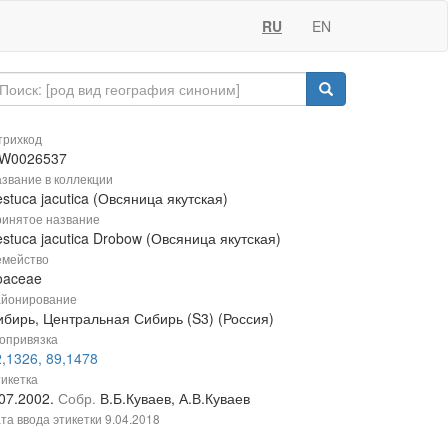
RU
EN
рихкод
W0026537
звание в коллекции
stuca jacutica (Овсяница якутская)
инятое название
stuca jacutica Drobow (Овсяница якутская)
мейство
oaceae
йонирование
ибирь, Центральная Сибирь (S3) (Россия)
опривязка
,1326, 89,1478
икетка
.07.2002.
Собр.
В.Б.Куваев, А.В.Куваев
та ввода этикетки
9.04.2018