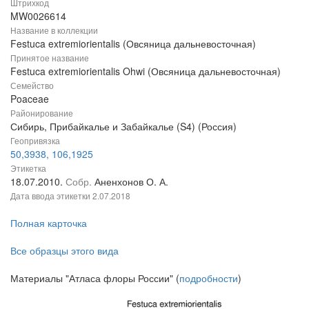
Штрихкод
MW0026614
Название в коллекции
Festuca extremiorientalis (Овсяница дальневосточная)
Принятое название
Festuca extremiorientalis Ohwi (Овсяница дальневосточная)
Семейство
Poaceae
Районирование
Сибирь, Прибайкалье и Забайкалье (S4) (Россия)
Геопривязка
50,3938, 106,1925
Этикетка
18.07.2010.
Собр.
Аненхонов О. А.
Дата ввода этикетки
2.07.2018
Полная карточка
Все образцы этого вида
Материалы "Атласа флоры России" (
подробности
)