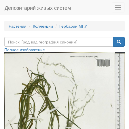
Депозитарий живых систем
Навиг
Растения
Коллекции
Гербарий МГУ
Полное изображение