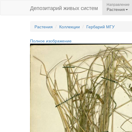
Направление
Депозитарий живых систем
Растения
Растения
Коллекции
Гербарий МГУ
Полное изображение