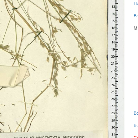
П
В
М
В
В
С