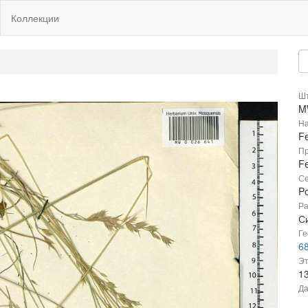
Коллекции
Шт
M
На
Fe
Пр
Fe
Се
P
Ра
Си
Ге
6
Эт
1
Да