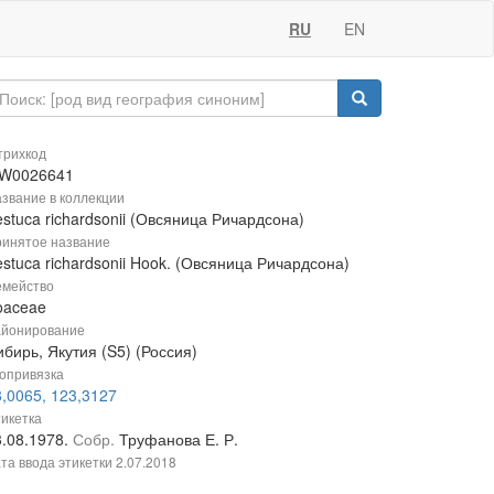
RU
EN
рихкод
W0026641
звание в коллекции
stuca richardsonii (Овсяница Ричардсона)
инятое название
stuca richardsonii Hook. (Овсяница Ричардсона)
мейство
oaceae
йонирование
бирь, Якутия (S5) (Россия)
опривязка
8,0065, 123,3127
икетка
3.08.1978.
Собр.
Труфанова Е. Р.
та ввода этикетки
2.07.2018