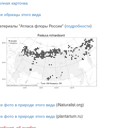
олная карточка
се образцы этого вида
атериалы "Атласа флоры России" (
подробности
)
се фото в природе этого вида
(iNaturalist.org)
се фото в природе этого вида
(plantarium.ru)
ообщить об ошибке