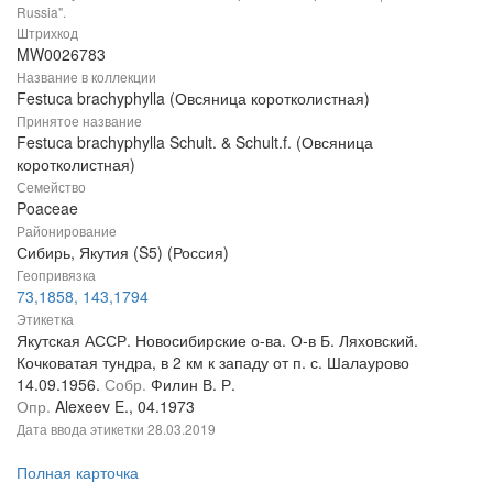
Russia".
Штрихкод
MW0026783
Название в коллекции
Festuca brachyphylla (Овсяница коротколистная)
Принятое название
Festuca brachyphylla Schult. & Schult.f. (Овсяница
коротколистная)
Семейство
Poaceae
Районирование
Сибирь, Якутия (S5) (Россия)
Геопривязка
73,1858, 143,1794
Этикетка
Якутская АССР. Новосибирские о-ва. О-в Б. Ляховский.
Кочковатая тундра, в 2 км к западу от п. с. Шалаурово
14.09.1956.
Собр.
Филин В. Р.
Опр.
Alexeev E., 04.1973
Дата ввода этикетки
28.03.2019
Полная карточка