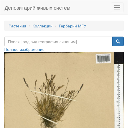
Депозитарий живых систем
Навиг
Растения
Коллекции
Гербарий МГУ
Полное изображение