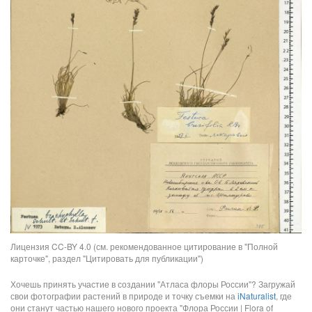
Лицензия CC-BY 4.0 (см. рекомендованное цитирование в "Полной
карточке", раздел "Цитировать для публикации")
Хочешь принять участие в создании "Атласа флоры России"? Загружай
свои фотографии растений в природе и точку съемки на
iNaturalist
, где
они станут частью нашего нового проекта "Флора России | Flora of