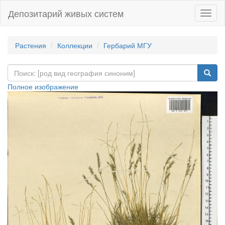
Депозитарий живых систем
Навиг
Растения
Коллекции
Гербарий МГУ
Полное изображение