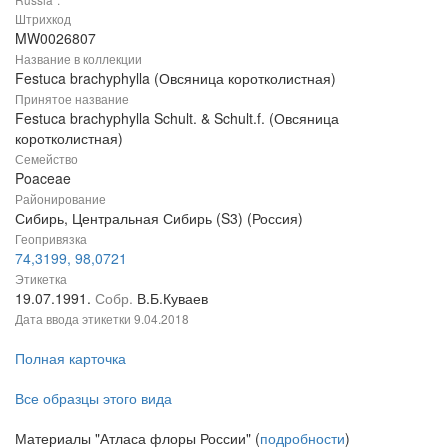
Штрихкод
MW0026807
Название в коллекции
Festuca brachyphylla (Овсяница коротколистная)
Принятое название
Festuca brachyphylla Schult. & Schult.f. (Овсяница
коротколистная)
Семейство
Poaceae
Районирование
Сибирь, Центральная Сибирь (S3) (Россия)
Геопривязка
74,3199, 98,0721
Этикетка
19.07.1991.
Собр.
В.Б.Куваев
Дата ввода этикетки
9.04.2018
Полная карточка
Все образцы этого вида
Материалы "Атласа флоры России" (
подробности
)