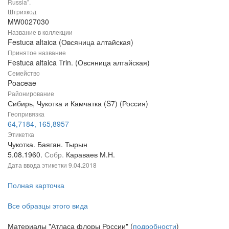
Russia".
Штрихкод
MW0027030
Название в коллекции
Festuca altaica (Овсяница алтайская)
Принятое название
Festuca altaica Trin. (Овсяница алтайская)
Семейство
Poaceae
Районирование
Сибирь, Чукотка и Камчатка (S7) (Россия)
Геопривязка
64,7184, 165,8957
Этикетка
Чукотка. Баяган. Тырын
5.08.1960.
Собр.
Караваев М.Н.
Дата ввода этикетки
9.04.2018
Полная карточка
Все образцы этого вида
Материалы "Атласа флоры России" (
подробности
)