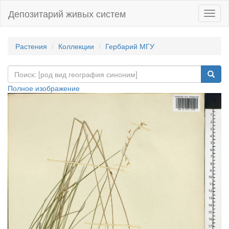
Депозитарий живых систем
Навиг
Растения
Коллекции
Гербарий МГУ
Полное изображение