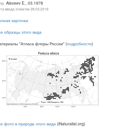
пр.
Alexeev E., 03.1978
та ввода этикетки
28.03.2019
олная карточка
се образцы этого вида
атериалы "Атласа флоры России" (
подробности
)
се фото в природе этого вида
(iNaturalist.org)