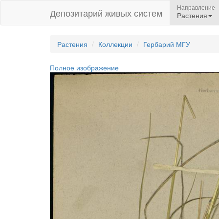
Направление
Депозитарий живых систем
Растения
Растения
Коллекции
Гербарий МГУ
Полное изображение