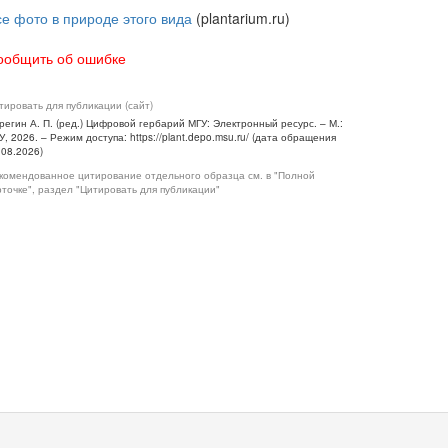
се фото в природе этого вида
(plantarium.ru)
ообщить об ошибке
тировать для публикации (сайт)
регин А. П. (ред.) Цифровой гербарий МГУ: Электронный ресурс. – М.:
У, 2026. – Режим доступа: https://plant.depo.msu.ru/ (дата обращения
.08.2026)
комендованное цитирование отдельного образца см. в "Полной
рточке", раздел "Цитировать для публикации"