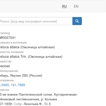
RU
EN
рихкод
W0027041
звание в коллекции
stuca altaica (Овсяница алтайская)
инятое название
stuca altaica Trin. (Овсяница алтайская)
мейство
oaceae
йонирование
бирь, Якутия (S5) (Россия)
опривязка
8,5965, 161,7888
икетка
 3 км южнее Пантелеихской сопки. Кустарничково-
ейниковый лиственничник, р. Колыма
.07.1939.
Собр.
Леонтьев Ф.,
№
3