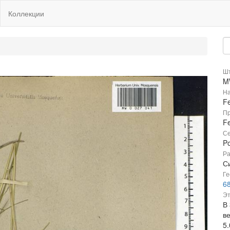
Коллекции
Шт
M
На
Fe
Пр
Fe
Се
P
Ра
Си
Ге
6
Эт
В
в
5