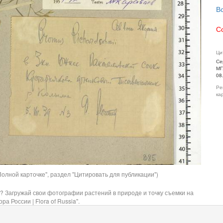
В
С
Ци
Се
МГ
08
Ре
ка
олной карточке", раздел "Цитировать для публикации")
? Загружай свои фотографии растений в природе и точку съемки на
ра России | Flora of Russia".