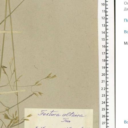
О
Да
П
В
М
В