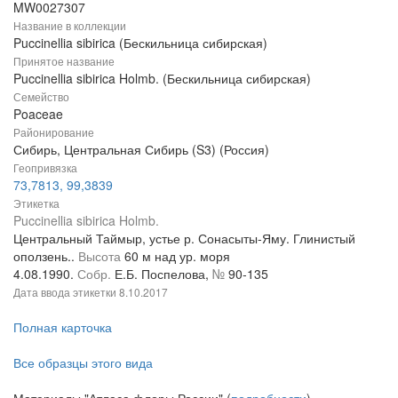
MW0027307
Название в коллекции
Puccinellia sibirica (Бескильница сибирская)
Принятое название
Puccinellia sibirica Holmb. (Бескильница сибирская)
Семейство
Poaceae
Районирование
Сибирь, Центральная Сибирь (S3) (Россия)
Геопривязка
73,7813, 99,3839
Этикетка
Puccinellia sibirica Holmb.
Центральный Таймыр, устье р. Сонасыты-Яму. Глинистый
оползень..
Высота
60 м над ур. моря
4.08.1990.
Собр.
Е.Б. Поспелова,
№
90-135
Дата ввода этикетки
8.10.2017
Полная карточка
Все образцы этого вида