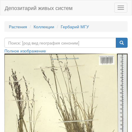
Депозитарий живых систем
Навиг
Растения
Коллекции
Гербарий МГУ
Полное изображение