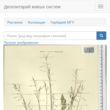
Депозитарий живых систем
Навиг
Растения
Коллекции
Гербарий МГУ
Полное изображение