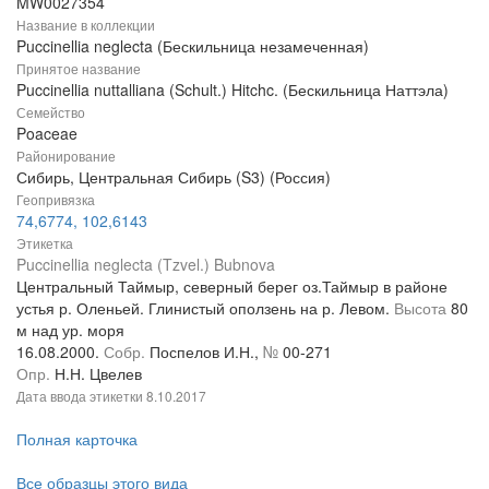
MW0027354
Название в коллекции
Puccinellia neglecta (Бескильница незамеченная)
Принятое название
Puccinellia nuttalliana (Schult.) Hitchc. (Бескильница Наттэла)
Семейство
Poaceae
Районирование
Сибирь, Центральная Сибирь (S3) (Россия)
Геопривязка
74,6774, 102,6143
Этикетка
Puccinellia neglecta (Tzvel.) Bubnova
Центральный Таймыр, северный берег оз.Таймыр в районе
устья р. Оленьей. Глинистый оползень на р. Левом.
Высота
80
м над ур. моря
16.08.2000.
Собр.
Поспелов И.Н.,
№
00-271
Опр.
Н.Н. Цвелев
Дата ввода этикетки
8.10.2017
Полная карточка
Все образцы этого вида