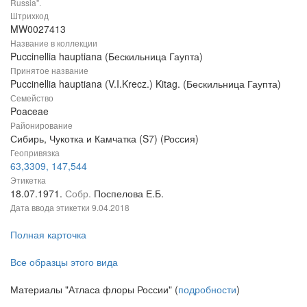
Russia".
Штрихкод
MW0027413
Название в коллекции
Puccinellia hauptiana (Бескильница Гаупта)
Принятое название
Puccinellia hauptiana (V.I.Krecz.) Kitag. (Бескильница Гаупта)
Семейство
Poaceae
Районирование
Сибирь, Чукотка и Камчатка (S7) (Россия)
Геопривязка
63,3309, 147,544
Этикетка
18.07.1971.
Собр.
Поспелова Е.Б.
Дата ввода этикетки
9.04.2018
Полная карточка
Все образцы этого вида
Материалы "Атласа флоры России" (
подробности
)