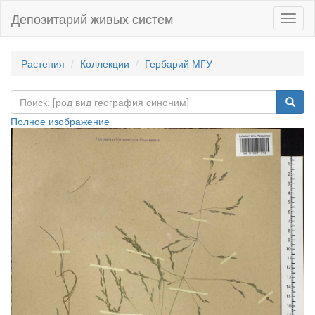
Депозитарий живых систем
Навиг
Растения
Коллекции
Гербарий МГУ
Полное изображение