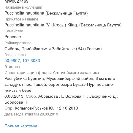
MW0027469
Название в коллекции
Puccinellia hauptiana (Бескильница Гаупта)
Принятое название
Puccinellia hauptiana (V.I.Krecz.) Kitag. (Бескильница Гаупта)
Семейство
Poaceae
Районирование
Сибирь, Прибайкалье и Забайкалье (S4) (Россия)
Геопривязка
50,9807, 107,3033
Этикетка
Инвентаризация флоры Алтачейского заказника
Республика Бурятия, Мухоршибирский район, 8 км к юго-
западу от пос. Гашей, берег озера Бугатэ-Нур, песчано-
илистый берег
6.08.2013.
Собр.
Абрамова Л., Волкова П., Захарченко Д.,
Борисова П.
Опр.
Копылов-Гуськов Ю., 12.10.2013
Дата ввода этикетки
28.03.2019
Полная карточка