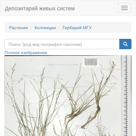
Депозитарий живых систем
Навиг
Растения
Коллекции
Гербарий МГУ
Полное изображение