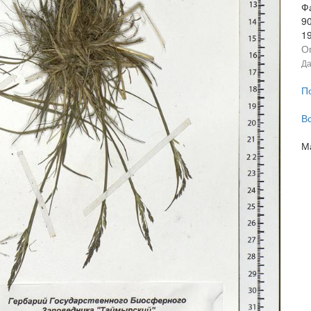
Ф
90
1
О
Да
П
В
М