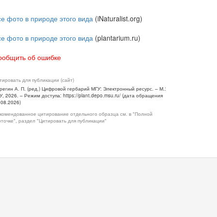
се фото в природе этого вида
(iNaturalist.org)
се фото в природе этого вида
(plantarium.ru)
ообщить об ошибке
тировать для публикации (сайт)
регин А. П. (ред.) Цифровой гербарий МГУ: Электронный ресурс. – М.:
У, 2026. – Режим доступа: https://plant.depo.msu.ru/ (дата обращения
.08.2026)
комендованное цитирование отдельного образца см. в "Полной
рточке", раздел "Цитировать для публикации"