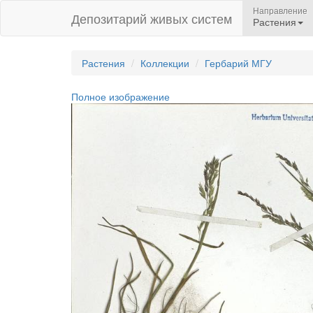
Направление
Депозитарий живых систем
Растения
Растения
Коллекции
Гербарий МГУ
Полное изображение