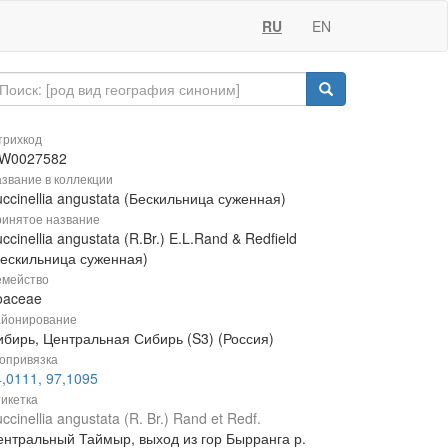
RU
EN
рихкод
W0027582
звание в коллекции
ccinellia angustata (Бескильница суженная)
инятое название
ccinellia angustata (R.Br.) E.L.Rand & Redfield
Бескильница суженная)
мейство
oaceae
йонирование
ибирь, Центральная Сибирь (S3) (Россия)
опривязка
,0111, 97,1095
икетка
ccinellia angustata (R. Br.) Rand et Redf.
ентральный Таймыр, выход из гор Бырранга р.