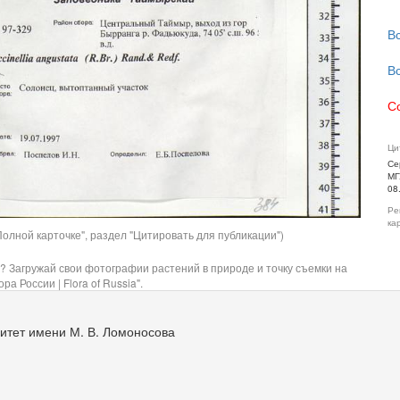
В
В
С
Ци
Се
МГ
08
Ре
ка
олной карточке", раздел "Цитировать для публикации")
? Загружай свои фотографии растений в природе и точку съемки на
ра России | Flora of Russia".
итет имени М. В. Ломоносова