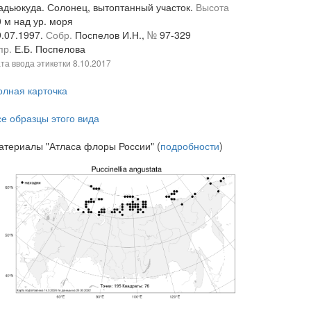
адьюкуда. Солонец, вытоптанный участок.
Высота
 м над ур. моря
9.07.1997.
Собр.
Поспелов И.Н.,
№
97-329
пр.
Е.Б. Поспелова
та ввода этикетки
8.10.2017
олная карточка
се образцы этого вида
атериалы "Атласа флоры России" (
подробности
)