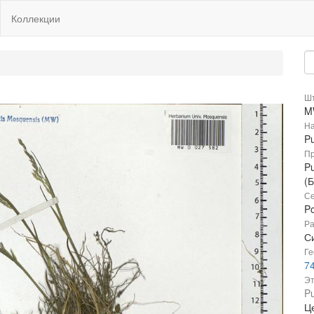
Коллекции
Шт
M
На
Pu
Пр
Pu
(
Се
P
Ра
С
Ге
74
Эт
Pu
Ц