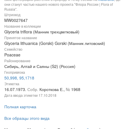
они станут частью нашего нового проекта "Флора России | Flora of
Russia".
Штрихкод
MW0027647
Название в коллекции
Glyceria triflora (Манник трехцветковый)
Принятое название
Glyceria lithuanica (Gorski) Gorski (Манник литовский)
Семейство
Poaceae
Районирование
Сибирь, Алтай и Саяны (S2) (Россия)
Геопривязка
50,998, 95,1718
Этикетка
16.07.1973.
Собр.
Короткова Е.,
№
1968
Дата ввода этикетки
17.10.2018
Полная карточка
Все образцы этого вида