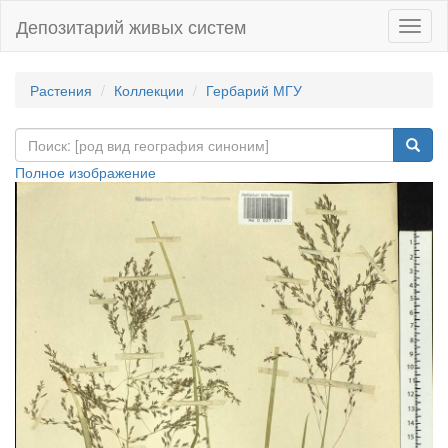
Депозитарий живых систем
Навиг
Растения
Коллекции
Гербарий МГУ
Полное изображение