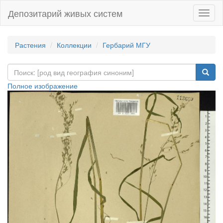
Депозитарий живых систем
Навиг
Растения
Коллекции
Гербарий МГУ
Полное изображение