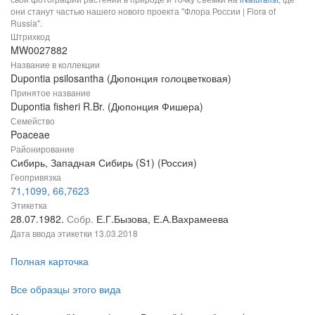
они станут частью нашего нового проекта "Флора России | Flora of
Russia".
Штрихкод
MW0027882
Название в коллекции
Dupontia psilosantha (Дюпонция голоцветковая)
Принятое название
Dupontia fisheri R.Br. (Дюпонция Фишера)
Семейство
Poaceae
Районирование
Сибирь, Западная Сибирь (S1) (Россия)
Геопривязка
71,1099, 66,7623
Этикетка
28.07.1982.
Собр.
Е.Г.Бызова, Е.А.Вахрамеева
Дата ввода этикетки
13.03.2018
Полная карточка
Все образцы этого вида