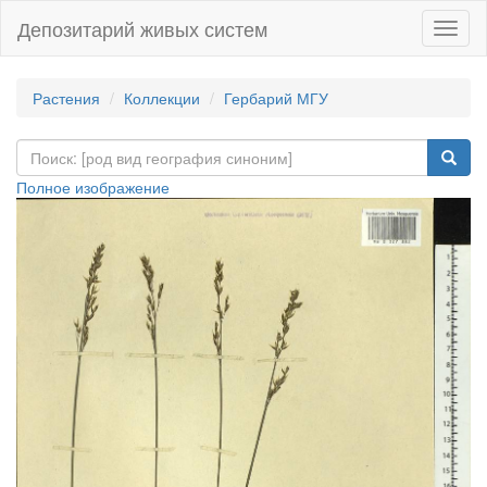
Депозитарий живых систем
Навиг
Растения
Коллекции
Гербарий МГУ
Полное изображение