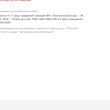
тировать для публикации (сайт)
регин А. П. (ред.) Цифровой гербарий МГУ: Электронный ресурс. – М.:
У, 2026. – Режим доступа: https://plant.depo.msu.ru/ (дата обращения
.08.2026)
комендованное цитирование отдельного образца см. в "Полной
рточке", раздел "Цитировать для публикации"