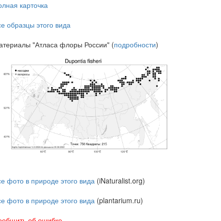
олная карточка
се образцы этого вида
атериалы "Атласа флоры России" (
подробности
)
се фото в природе этого вида
(iNaturalist.org)
се фото в природе этого вида
(plantarium.ru)
ообщить об ошибке