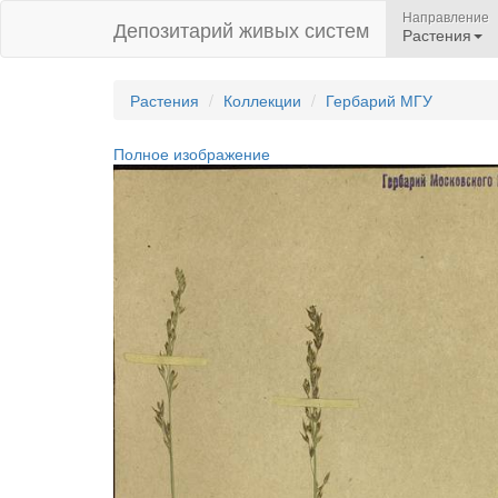
Направление
Депозитарий живых систем
Растения
Растения
Коллекции
Гербарий МГУ
Полное изображение