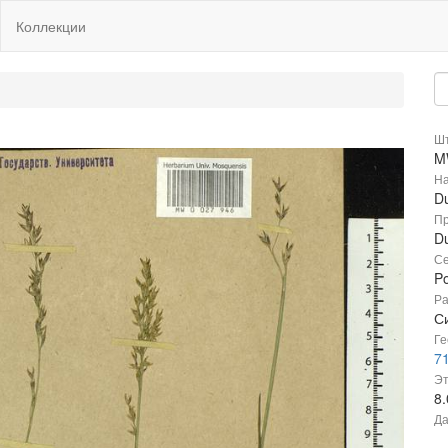
Коллекции
Шт
M
На
D
Пр
Du
Се
P
Ра
С
Ге
71
Эт
8
Да