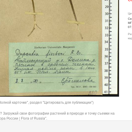
Ци
Се
МГ
07
Ре
ка
олной карточке", раздел "Цитировать для публикации")
? Загружай свои фотографии растений в природе и точку съемки на
ра России | Flora of Russia".