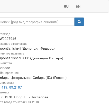
RU
EN
рихкод
W0027946
звание в коллекции
upontia fisheri (Дюпонция Фишера)
инятое название
pontia fisheri R.Br. (Дюпонция Фишера)
мейство
oaceae
йонирование
ибирь, Центральная Сибирь (S3) (Россия)
опривязка
,419, 89,2187
икетка
.08.1970.
Собр.
Е.Б.Поспелова
та ввода этикетки
9.04.2018