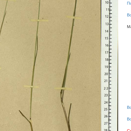
П
В
М
В
В
С