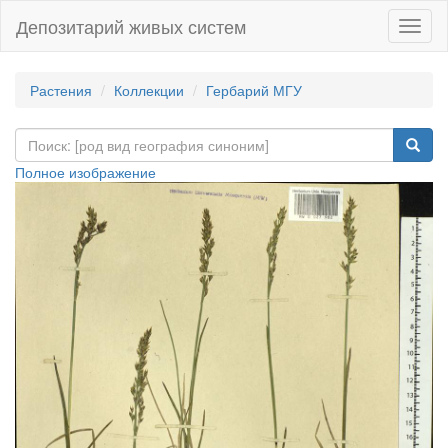
Депозитарий живых систем
Навиг
Растения
Коллекции
Гербарий МГУ
Полное изображение