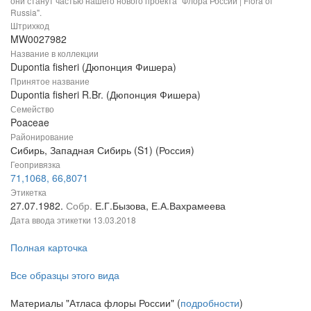
они станут частью нашего нового проекта "Флора России | Flora of
Russia".
Штрихкод
MW0027982
Название в коллекции
Dupontia fisheri (Дюпонция Фишера)
Принятое название
Dupontia fisheri R.Br. (Дюпонция Фишера)
Семейство
Poaceae
Районирование
Сибирь, Западная Сибирь (S1) (Россия)
Геопривязка
71,1068, 66,8071
Этикетка
27.07.1982.
Собр.
Е.Г.Бызова, Е.А.Вахрамеева
Дата ввода этикетки
13.03.2018
Полная карточка
Все образцы этого вида
Материалы "Атласа флоры России" (
подробности
)