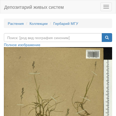
Депозитарий живых систем
Навиг
Растения
Коллекции
Гербарий МГУ
Полное изображение