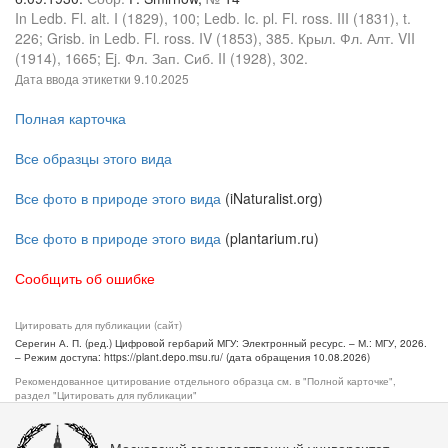
In Ledb. Fl. alt. I (1829), 100; Ledb. Ic. pl. Fl. ross. III (1831), t.
226; Grisb. in Ledb. Fl. ross. IV (1853), 385. Крыл. Фл. Алт. VII
(1914), 1665; Ej. Фл. Зап. Сиб. II (1928), 302.
Дата ввода этикетки
9.10.2025
Полная карточка
Все образцы этого вида
Все фото в природе этого вида
(iNaturalist.org)
Все фото в природе этого вида
(plantarium.ru)
Сообщить об ошибке
Цитировать для публикации (сайт)
Серегин А. П. (ред.) Цифровой гербарий МГУ: Электронный ресурс. – М.: МГУ, 2026.
– Режим доступа: https://plant.depo.msu.ru/ (дата обращения 10.08.2026)
Рекомендованное цитирование отдельного образца см. в "Полной карточке",
раздел "Цитировать для публикации"