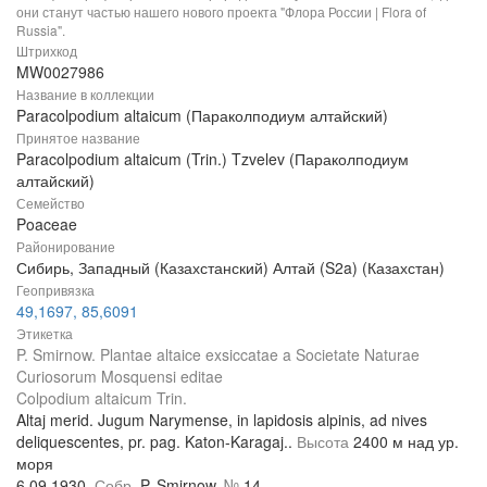
они станут частью нашего нового проекта "Флора России | Flora of
Russia".
Штрихкод
MW0027986
Название в коллекции
Paracolpodium altaicum (Параколподиум алтайский)
Принятое название
Paracolpodium altaicum (Trin.) Tzvelev (Параколподиум
алтайский)
Семейство
Poaceae
Районирование
Сибирь, Западный (Казахстанский) Алтай (S2a) (Казахстан)
Геопривязка
49,1697, 85,6091
Этикетка
P. Smirnow. Plantae altaice exsiccatae a Societate Naturae
Curiosorum Mosquensi editae
Colpodium altaicum Trin.
Altaj merid. Jugum Narymense, in lapidosis alpinis, ad nives
deliquescentes, pr. pag. Katon-Karagaj..
Высота
2400 м над ур.
моря
6.09.1930.
Собр.
P. Smirnow,
№
14