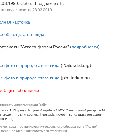
0.08.1990.
Собр.
Шведчикова Н.
та ввода этикетки
28.03.2019
олная карточка
се образцы этого вида
атериалы "Атласа флоры России" (
подробности
)
се фото в природе этого вида
(iNaturalist.org)
се фото в природе этого вида
(plantarium.ru)
ообщить об ошибке
тировать для публикации (сайт)
регин А. П. (ред.) Цифровой гербарий МГУ: Электронный ресурс. – М.:
У, 2026. – Режим доступа: https://plant.depo.msu.ru/ (дата обращения
.08.2026)
комендованное цитирование отдельного образца см. в "Полной
рточке", раздел "Цитировать для публикации"