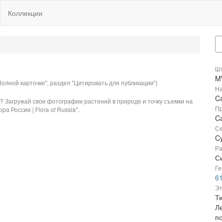
Коллекции
Шт
M
олной карточке", раздел "Цитировать для публикации")
На
Ca
? Загружай свои фотографии растений в природе и точку съемки на
Пр
ра России | Flora of Russia".
Ca
Се
C
Ра
С
Ге
61
Эт
Т
Л
п