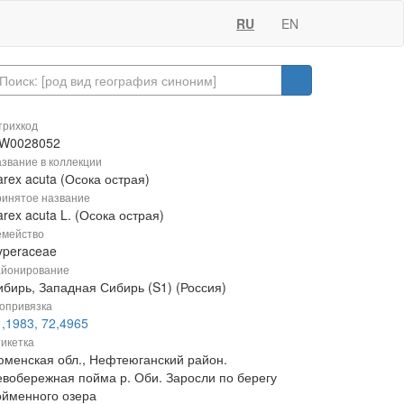
RU
EN
рихкод
W0028052
звание в коллекции
rex acuta (Осока острая)
инятое название
rex acuta L. (Осока острая)
мейство
yperaceae
йонирование
ибирь, Западная Сибирь (S1) (Россия)
опривязка
,1983, 72,4965
икетка
юменская обл., Нефтеюганский район.
евобережная пойма р. Оби. Заросли по берегу
ойменного озера