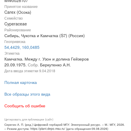
MW0028107
Принятое название
Carex (Осока)
Семейство
Cyperaceae
Районирование
Сибирь, Чукотка и Камчатка (S7) (Россия)
Геопривязка
54,4429, 160,0485
Этикетка
Камчатка. Между г. Узон и долина Гейзеров
20.09.1975.
Собр.
Беркутенко А.Н.
Дата ввода этикетки
9.04.2018
Полная карточка
Все образцы этого вида
Сообщить об ошибке
Цитировать для публикации (сайт)
Серегин А. П. (ред.) Цифровой гербарий МГУ: Электронный ресурс. – М.: МГУ, 2026.
– Режим доступа: https://plant.depo.msu.ru/ (дата обращения 09.08.2026)