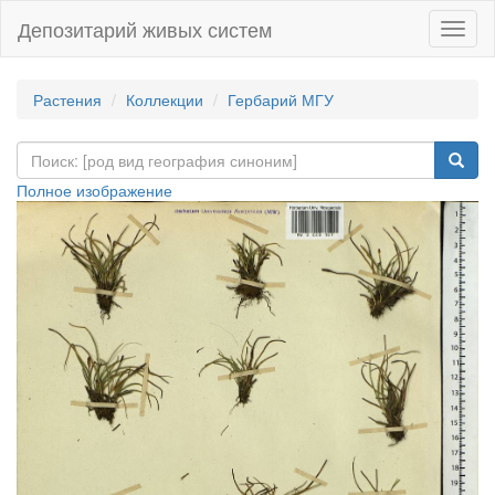
Депозитарий живых систем
Навиг
Растения
Коллекции
Гербарий МГУ
Полное изображение