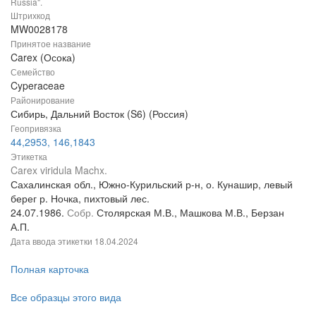
Russia".
Штрихкод
MW0028178
Принятое название
Carex (Осока)
Семейство
Cyperaceae
Районирование
Сибирь, Дальний Восток (S6) (Россия)
Геопривязка
44,2953, 146,1843
Этикетка
Carex viridula Machx.
Сахалинская обл., Южно-Курильский р-н, о. Кунашир, левый
берег р. Ночка, пихтовый лес.
24.07.1986.
Собр.
Столярская М.В., Машкова М.В., Берзан
А.П.
Дата ввода этикетки
18.04.2024
Полная карточка
Все образцы этого вида