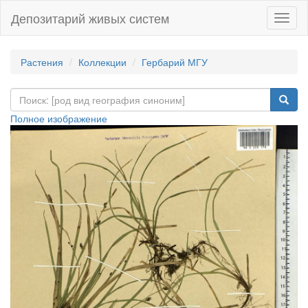
Депозитарий живых систем
Навиг
Растения
Коллекции
Гербарий МГУ
Полное изображение