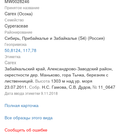
MW0028246
Принятое название
Carex (Осока)
Семейство
Cyperaceae
Районирование
Сибирь, Прибайкалье и Забайкалье (S4) (Россия)
Геопривязка
50,8124, 117,78
Этикетка
Carex
Забайкальский край, Александрово-Заводский район,
окрестности дер. Маньково, гора Тычка, березняк с
лиственницей.
Высота
1303 м над ур. моря
23.07.2011.
Собр.
Н.С. Гамова, C.В. Дудов,
№
11_0647
Дата ввода этикетки
9.11.2018
Полная карточка
Все образцы этого вида
Сообщить об ошибке