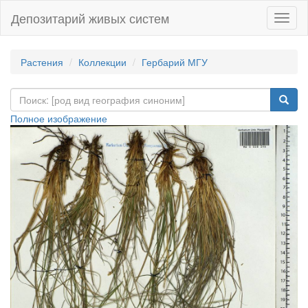
Депозитарий живых систем
Навиг
Растения
Коллекции
Гербарий МГУ
Полное изображение