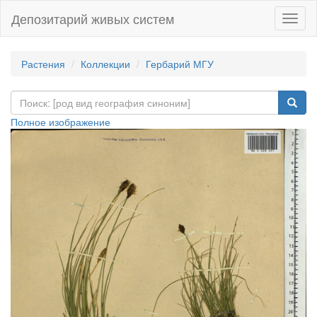
Депозитарий живых систем
Навиг
Растения
Коллекции
Гербарий МГУ
Полное изображение