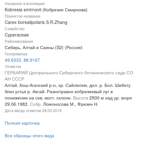
Название в коллекции
Kobresia smirnovii (Кобрезия Смирнова)
Принятое название
Carex borealipolaris S.R.Zhang
Семейство
Cyperaceae
Районирование
Сибирь, Алтай и Саяны (S2) (Россия)
Геопривязка
49,6333, 88,9167
Этикетка
ГЕРБАРИЙ Центрального Сибирского ботанического сада СО
АН СССР
Алтай, Кош-Агачский р-н, хр. Сайлюгем, дол. р. Бол. Шибету
близ устья р. Аксай. Разнотравно-кобрезиевый луг в
понижении на сев.-вост. склоне.
Высота
2500 м над ур. моря
29.06.1982.
Собр.
Ломоносова М., Фризен Н.
Дата ввода этикетки
28.03.2019
Полная карточка
Все образцы этого вида