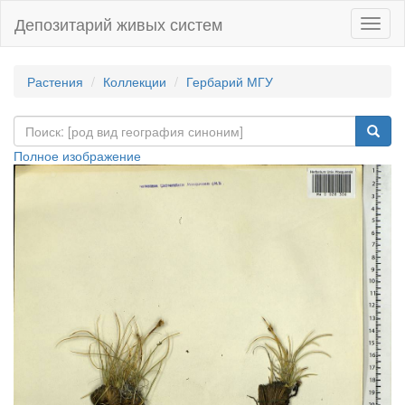
Депозитарий живых систем
Навиг
Растения
Коллекции
Гербарий МГУ
Полное изображение