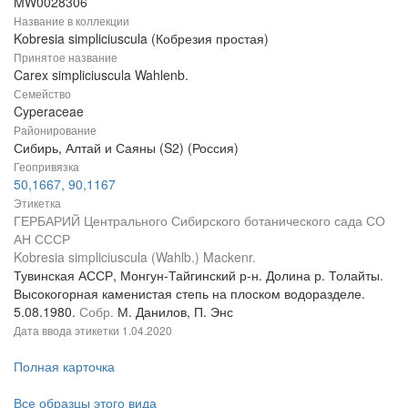
MW0028306
Название в коллекции
Kobresia simpliciuscula (Кобрезия простая)
Принятое название
Carex simpliciuscula Wahlenb.
Семейство
Cyperaceae
Районирование
Сибирь, Алтай и Саяны (S2) (Россия)
Геопривязка
50,1667, 90,1167
Этикетка
ГЕРБАРИЙ Центрального Сибирского ботанического сада СО
АН СССР
Kobresia simpliciuscula (Wahlb.) Mackenr.
Тувинская АССР, Монгун-Тайгинский р-н. Долина р. Толайты.
Высокогорная каменистая степь на плоском водоразделе.
5.08.1980.
Собр.
М. Данилов, П. Энс
Дата ввода этикетки
1.04.2020
Полная карточка
Все образцы этого вида