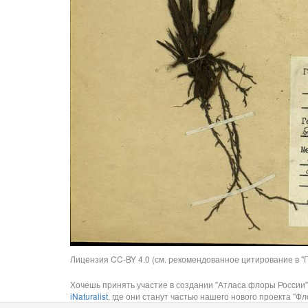
Лицензия CC-BY 4.0 (см. рекомендованное цитирование в "П
Хочешь принять участие в создании "Атласа флоры России"
iNaturalist
, где они станут частью нашего нового проекта "Фло