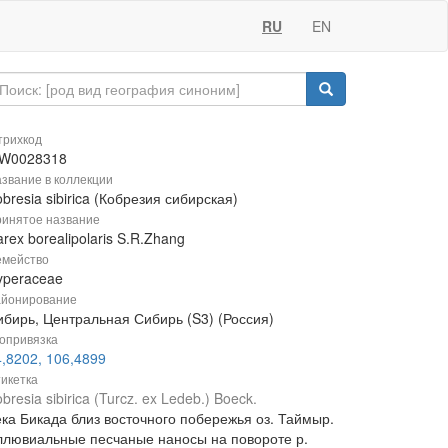
RU
EN
рихкод
W0028318
звание в коллекции
bresia sibirica (Кобрезия сибирская)
инятое название
rex borealipolaris S.R.Zhang
мейство
yperaceae
йонирование
ибирь, Центральная Сибирь (S3) (Россия)
опривязка
4,8202, 106,4899
икетка
bresia sibirica (Turcz. ex Ledeb.) Boeck.
ека Бикада близ восточного побережья оз. Таймыр.
ллювиальные песчаные наносы на повороте р.