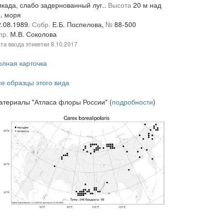
икада, слабо задернованный луг..
Высота
20 м над
р. моря
2.08.1989.
Собр.
Е.Б. Поспелова,
№
88-500
пр.
М.В. Соколова
та ввода этикетки
8.10.2017
олная карточка
се образцы этого вида
атериалы "Атласа флоры России" (
подробности
)