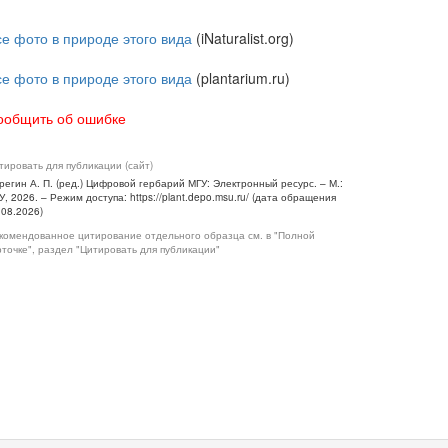
се фото в природе этого вида
(iNaturalist.org)
се фото в природе этого вида
(plantarium.ru)
ообщить об ошибке
тировать для публикации (сайт)
регин А. П. (ред.) Цифровой гербарий МГУ: Электронный ресурс. – М.:
У, 2026. – Режим доступа: https://plant.depo.msu.ru/ (дата обращения
.08.2026)
комендованное цитирование отдельного образца см. в "Полной
рточке", раздел "Цитировать для публикации"