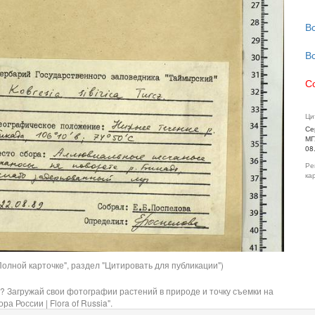
В
В
С
Ци
Се
МГ
08
Ре
ка
олной карточке", раздел "Цитировать для публикации")
? Загружай свои фотографии растений в природе и точку съемки на
ра России | Flora of Russia".