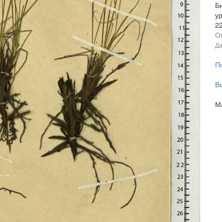
Б
у
2
О
Да
П
В
М