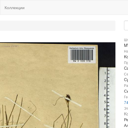
Коллекции
Шт
M
На
Ko
Пр
Ca
Се
C
Ра
С
Ге
7
Эт
Ko
Р
А