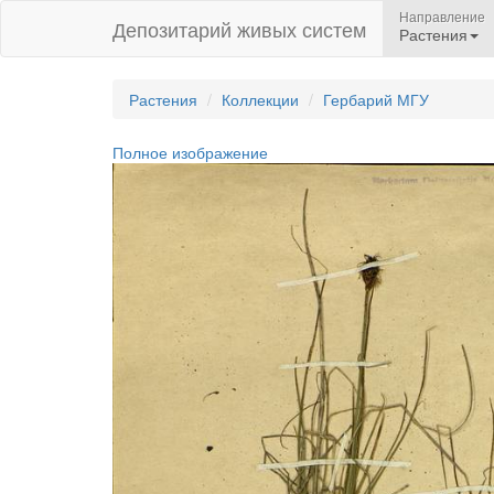
Направление
Депозитарий живых систем
Растения
Растения
Коллекции
Гербарий МГУ
Полное изображение