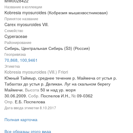
MW0028422
Название в коллекции
Kobresia myosuroides (Кобрезия мышехвостниковая)
Принятое название
Carex myosuroides Vill.
Семейство
Cyperaceae
Районирование
Сибирь, Центральная Сибирь (S3) (Россия)
Геопривязка
70,868, 100,9461
Этикетка
Kobresia myosuroides (Vill.) Friori
Южный Таймыр, среднее течение р. Маймеча от устья р.
Табахтах до устья р. Деликан. Луг на скальном берегу
Маймечи.
Высота
50 м над ур. моря
30.06.2009.
Собр.
Поспелов И.Н.,
№
09-0362
Опр.
Е.Б. Поспелова
Дата ввода этикетки
8.10.2017
Полная карточка
Все образцы этого вида