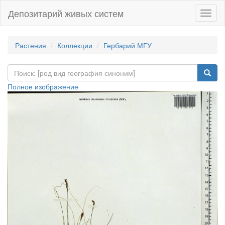
Депозитарий живых систем
Навиг
Растения
Коллекции
Гербарий МГУ
Полное изображение