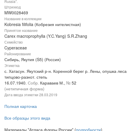
Russia".
Штрихкод
MW0028469
Название в коллекции
Kobresia filifolia (Кобрезия нителистная)
Принятое название
Carex macroprophylla (Y.C.Yang) S.R.Zhang
Семейство
Cyperaceae
Районирование
Сибирь, Якутия (S5) (Россия)
Этикетка
с. Хатасун. Якутский р-н. Коренной берег р. Лены, опушка леса
типцово-разнот. степь
16.07.1940.
Собр.
Караваев М.,
№
52
(нетипичная форма)
Дата ввода этикетки
28.03.2019
Полная карточка
Все образцы этого вида
Материалы "Атласа флоры России" (
подробности
)