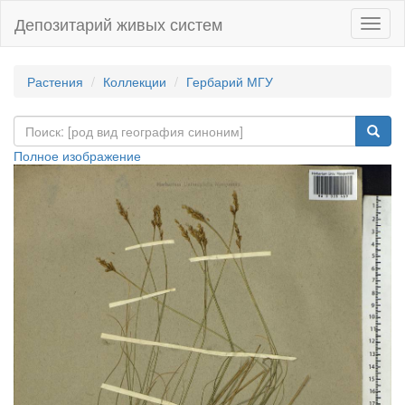
Депозитарий живых систем
Навиг
Растения
Коллекции
Гербарий МГУ
Полное изображение