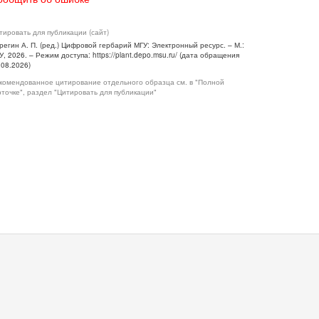
тировать для публикации (сайт)
регин А. П. (ред.) Цифровой гербарий МГУ: Электронный ресурс. – М.:
У, 2026. – Режим доступа: https://plant.depo.msu.ru/ (дата обращения
.08.2026)
комендованное цитирование отдельного образца см. в "Полной
рточке", раздел "Цитировать для публикации"