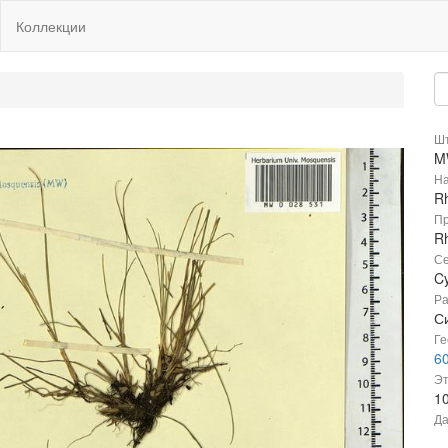
Коллекции
Шт
M
На
R
Пр
Rh
Се
C
Ра
С
Ге
60
Эт
1
Да