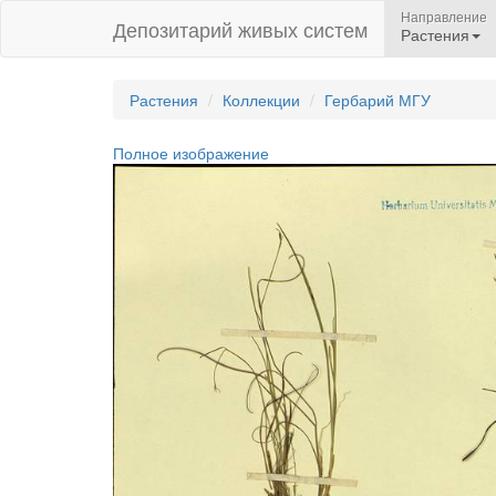
Направление
Депозитарий живых систем
Растения
Растения
Коллекции
Гербарий МГУ
Полное изображение