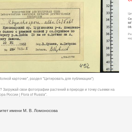
Ци
Се
МГ
08
Ре
ка
олной карточке", раздел "Цитировать для публикации")
? Загружай свои фотографии растений в природе и точку съемки на
ра России | Flora of Russia".
итет имени М. В. Ломоносова