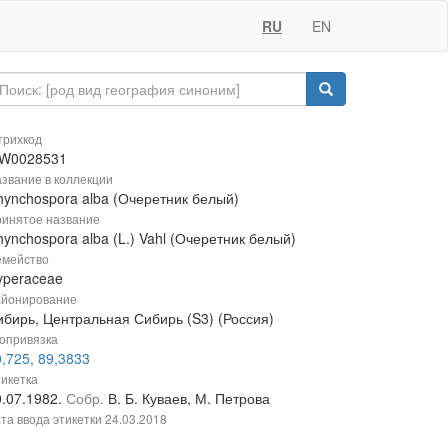
RU
EN
рихкод
W0028531
звание в коллекции
hynchospora alba (Очеретник белый)
инятое название
ynchospora alba (L.) Vahl (Очеретник белый)
мейство
yperaceae
йонирование
ибирь, Центральная Сибирь (S3) (Россия)
опривязка
,725, 89,3833
икетка
0.07.1982.
Собр.
В. Б. Куваев, М. Петрова
та ввода этикетки
24.03.2018