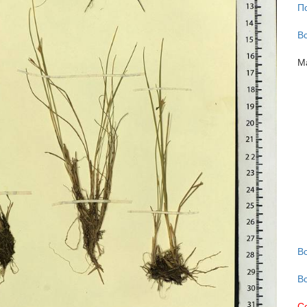
П
В
М
В
В
С