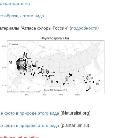
олная карточка
се образцы этого вида
атериалы "Атласа флоры России" (
подробности
)
се фото в природе этого вида
(iNaturalist.org)
се фото в природе этого вида
(plantarium.ru)
ообщить об ошибке