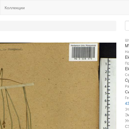
Коллекции
Шт
M
На
El
Пр
El
Се
C
Ра
Си
Ге
43
Эт
Э
У
С