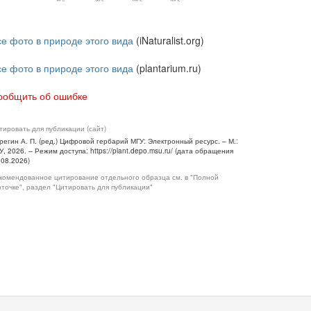
се фото в природе этого вида
(iNaturalist.org)
се фото в природе этого вида
(plantarium.ru)
ообщить об ошибке
тировать для публикации (сайт)
регин А. П. (ред.) Цифровой гербарий МГУ: Электронный ресурс. – М.:
У, 2026. – Режим доступа: https://plant.depo.msu.ru/ (дата обращения
.08.2026)
комендованное цитирование отдельного образца см. в "Полной
рточке", раздел "Цитировать для публикации"