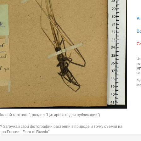
В
В
С
Ци
Се
МГ
08
Ре
ка
олной карточке", раздел "Цитировать для публикации")
? Загружай свои фотографии растений в природе и точку съемки на
ра России | Flora of Russia".