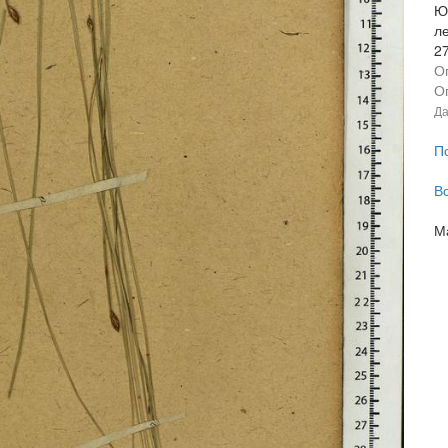
Ю
л
2
О
О
Да
П
В
М