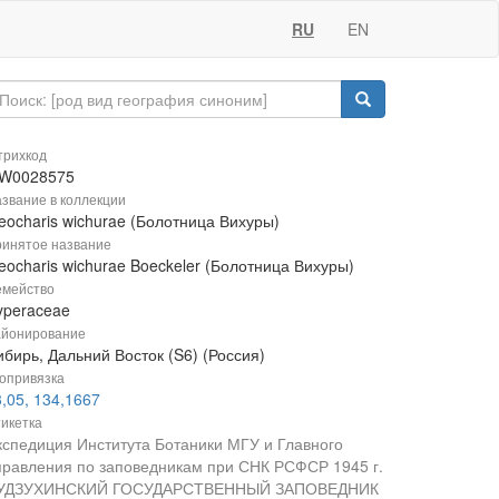
RU
EN
рихкод
W0028575
звание в коллекции
eocharis wichurae (Болотница Вихуры)
инятое название
eocharis wichurae Boeckeler (Болотница Вихуры)
мейство
yperaceae
йонирование
бирь, Дальний Восток (S6) (Россия)
опривязка
,05, 134,1667
икетка
кспедиция Института Ботаники МГУ и Главного
правления по заповедникам при СНК РСФСР 1945 г.
УДЗУХИНСКИЙ ГОСУДАРСТВЕННЫЙ ЗАПОВЕДНИК