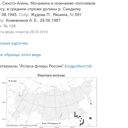
. Сихотэ-Алинь. Мочажина в чозениево-тополевом
есу, в среднем отрезке долины р. Сандалку
7.08.1945.
Собр.
Жудова П., Якшина,
№
591
пр.
Кожевников А. Е., 29.06.1987
п. № 108
та ввода этикетки
28.03.2019
олная карточка
се образцы этого вида
атериалы "Атласа флоры России" (
подробности
)