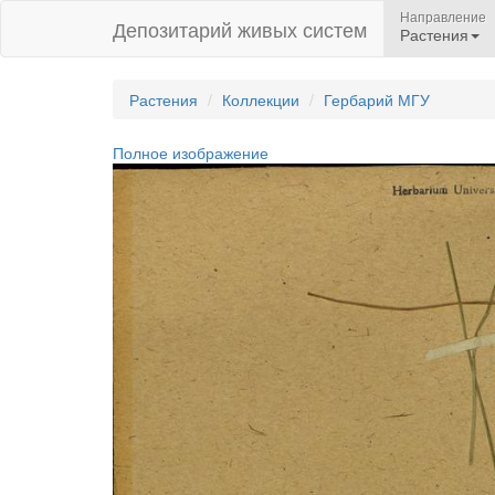
Направление
Депозитарий живых систем
Растения
Растения
Коллекции
Гербарий МГУ
Полное изображение