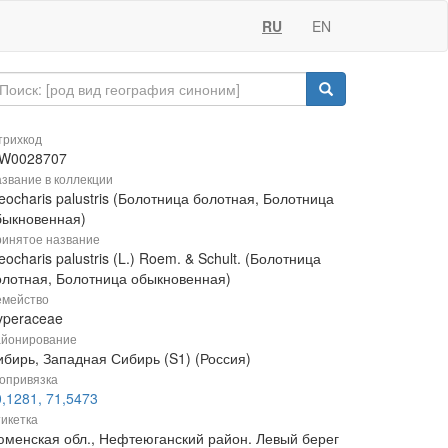
RU
EN
рихкод
W0028707
звание в коллекции
eocharis palustris (Болотница болотная, Болотница
быкновенная)
инятое название
eocharis palustris (L.) Roem. & Schult. (Болотница
олотная, Болотница обыкновенная)
мейство
yperaceae
йонирование
ибирь, Западная Сибирь (S1) (Россия)
опривязка
,1281, 71,5473
икетка
юменская обл., Нефтеюганский район. Левый берег