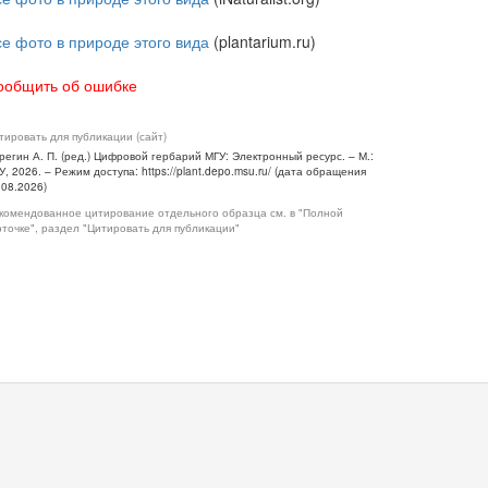
се фото в природе этого вида
(plantarium.ru)
ообщить об ошибке
тировать для публикации (сайт)
регин А. П. (ред.) Цифровой гербарий МГУ: Электронный ресурс. – М.:
У, 2026. – Режим доступа: https://plant.depo.msu.ru/ (дата обращения
.08.2026)
комендованное цитирование отдельного образца см. в "Полной
рточке", раздел "Цитировать для публикации"