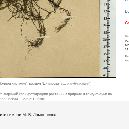
В
С
Ци
Се
МГ
07
Ре
ка
олной карточке", раздел "Цитировать для публикации")
? Загружай свои фотографии растений в природе и точку съемки на
ра России | Flora of Russia".
итет имени М. В. Ломоносова