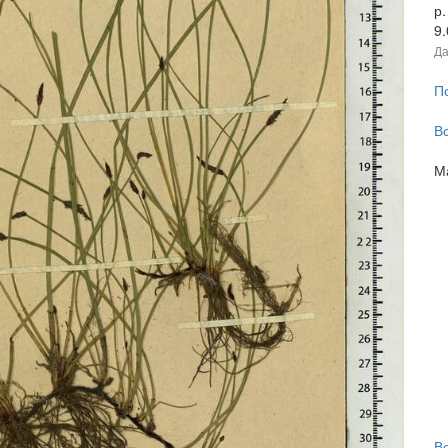
р
9
Да
П
В
М
В