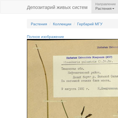
Направление
Депозитарий живых систем
Растения
Растения
Коллекции
Гербарий МГУ
Полное изображение