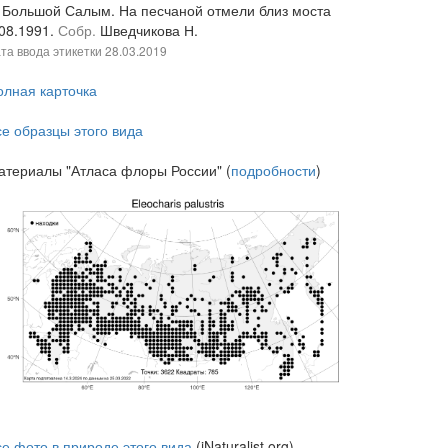
. Большой Салым. На песчаной отмели близ моста
.08.1991.
Собр.
Шведчикова Н.
та ввода этикетки
28.03.2019
олная карточка
се образцы этого вида
атериалы "Атласа флоры России" (
подробности
)
се фото в природе этого вида
(iNaturalist.org)