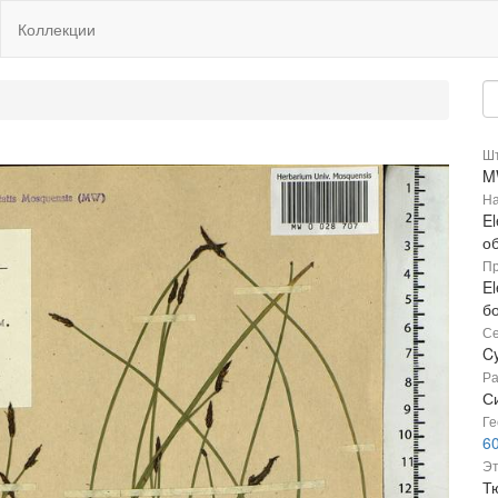
Коллекции
Шт
M
На
El
о
Пр
El
б
Се
C
Ра
С
Ге
60
Эт
Т