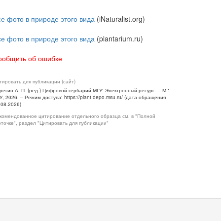
се фото в природе этого вида
(iNaturalist.org)
се фото в природе этого вида
(plantarium.ru)
ообщить об ошибке
тировать для публикации (сайт)
регин А. П. (ред.) Цифровой гербарий МГУ: Электронный ресурс. – М.:
У, 2026. – Режим доступа: https://plant.depo.msu.ru/ (дата обращения
.08.2026)
комендованное цитирование отдельного образца см. в "Полной
рточке", раздел "Цитировать для публикации"