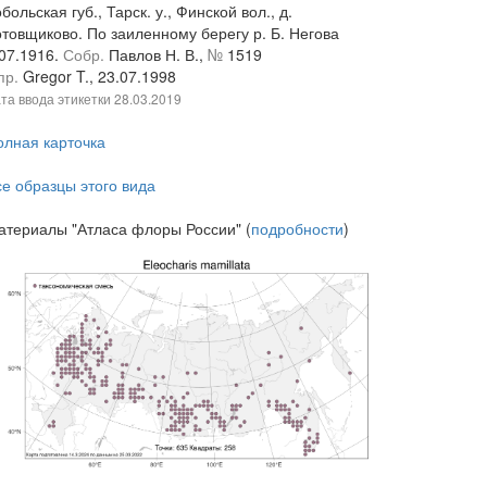
больская губ., Тарск. у., Финской вол., д.
отовщиково. По заиленному берегу р. Б. Негова
.07.1916.
Собр.
Павлов Н. В.,
№
1519
пр.
Gregor T., 23.07.1998
та ввода этикетки
28.03.2019
олная карточка
се образцы этого вида
атериалы "Атласа флоры России" (
подробности
)