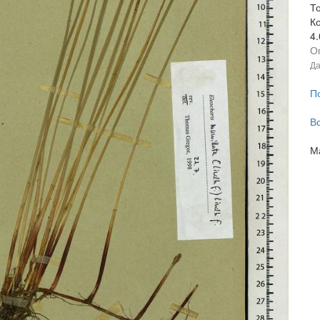
То
К
4
О
Да
П
В
М