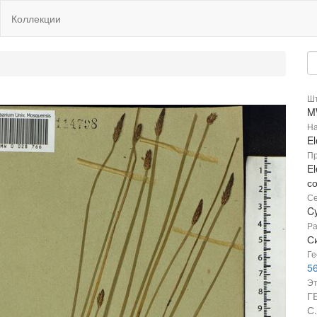
Коллекции
Шт
M
На
El
Пр
El
с
Се
C
Ра
С
Ге
56
Эт
Г
С