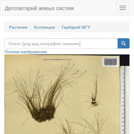
Депозитарий живых систем
Навиг
Растения
Коллекции
Гербарий МГУ
Полное изображение