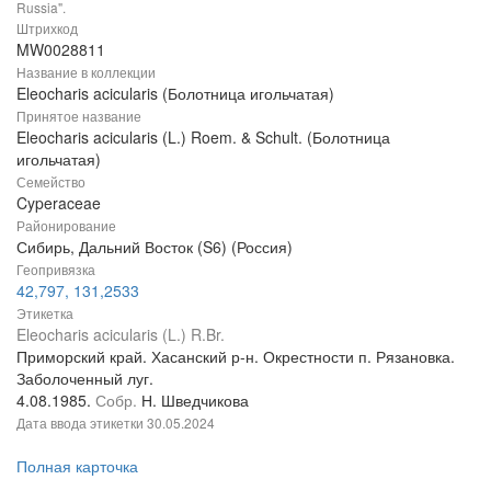
Russia".
Штрихкод
MW0028811
Название в коллекции
Eleocharis acicularis (Болотница игольчатая)
Принятое название
Eleocharis acicularis (L.) Roem. & Schult. (Болотница
игольчатая)
Семейство
Cyperaceae
Районирование
Сибирь, Дальний Восток (S6) (Россия)
Геопривязка
42,797, 131,2533
Этикетка
Eleocharis acicularis (L.) R.Br.
Приморский край. Хасанский р-н. Окрестности п. Рязановка.
Заболоченный луг.
4.08.1985.
Собр.
Н. Шведчикова
Дата ввода этикетки
30.05.2024
Полная карточка