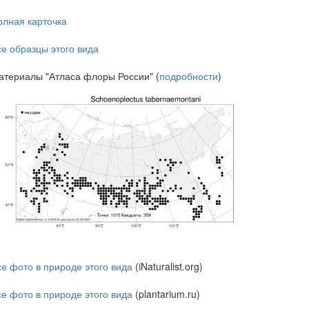
олная карточка
се образцы этого вида
атериалы "Атласа флоры России" (
подробности
)
се фото в природе этого вида
(iNaturalist.org)
се фото в природе этого вида
(plantarium.ru)