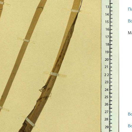
П
В
М
В
В