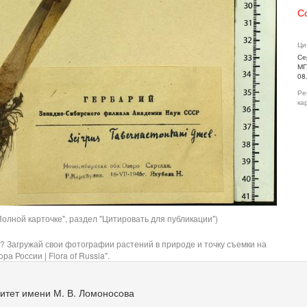
С
Ци
Се
МГ
08
Ре
ка
олной карточке", раздел "Цитировать для публикации")
? Загружай свои фотографии растений в природе и точку съемки на
ра России | Flora of Russia".
итет имени М. В. Ломоносова