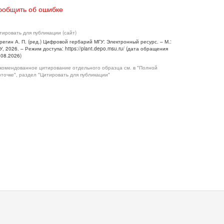
ообщить об ошибке
тировать для публикации (сайт)
регин А. П. (ред.) Цифровой гербарий МГУ: Электронный ресурс. – М.:
У, 2026. – Режим доступа: https://plant.depo.msu.ru/ (дата обращения
.08.2026)
комендованное цитирование отдельного образца см. в "Полной
рточке", раздел "Цитировать для публикации"