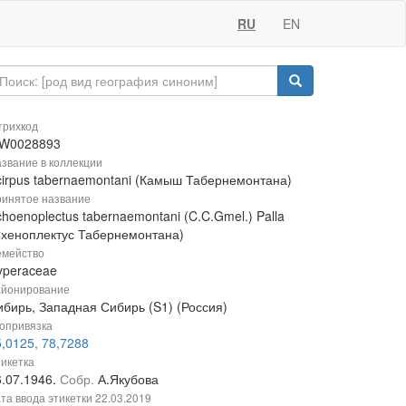
RU
EN
рихкод
W0028893
звание в коллекции
cirpus tabernaemontani (Камыш Табернемонтана)
инятое название
hoenoplectus tabernaemontani (C.C.Gmel.) Palla
Схеноплектус Табернемонтана)
мейство
yperaceae
йонирование
ибирь, Западная Сибирь (S1) (Россия)
опривязка
,0125, 78,7288
икетка
6.07.1946.
Собр.
А.Якубова
та ввода этикетки
22.03.2019