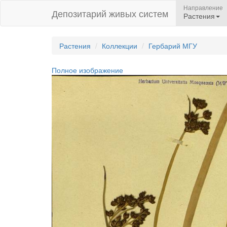
Направление
Депозитарий живых систем
Растения
Растения
Коллекции
Гербарий МГУ
Полное изображение