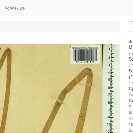
Коллекции
Шт
M
На
S
Пр
Sc
(
Се
C
Ра
С
Ге
55
Эт
1
Да