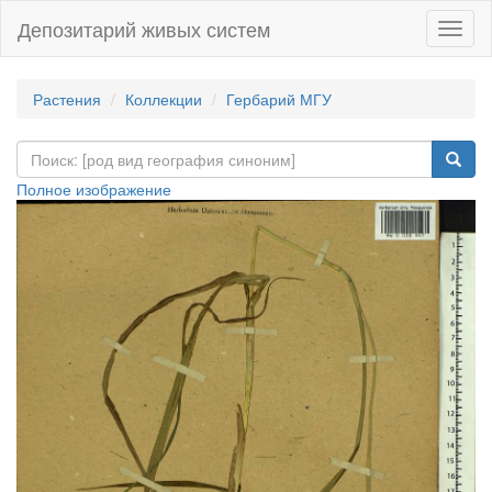
Депозитарий живых систем
Навиг
Растения
Коллекции
Гербарий МГУ
Полное изображение