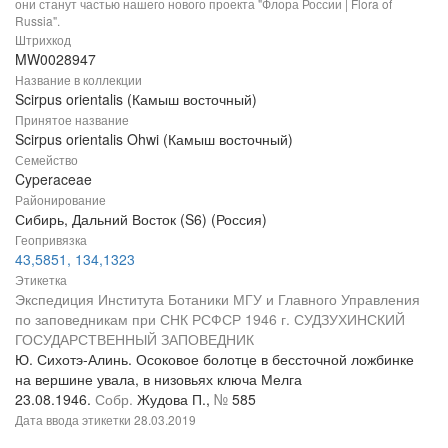
они станут частью нашего нового проекта "Флора России | Flora of
Russia".
Штрихкод
MW0028947
Название в коллекции
Scirpus orientalis (Камыш восточный)
Принятое название
Scirpus orientalis Ohwi (Камыш восточный)
Семейство
Cyperaceae
Районирование
Сибирь, Дальний Восток (S6) (Россия)
Геопривязка
43,5851, 134,1323
Этикетка
Экспедиция Института Ботаники МГУ и Главного Управления
по заповедникам при СНК РСФСР 1946 г. СУДЗУХИНСКИЙ
ГОСУДАРСТВЕННЫЙ ЗАПОВЕДНИК
Ю. Сихотэ-Алинь. Осоковое болотце в бессточной ложбинке
на вершине увала, в низовьях ключа Мелга
23.08.1946.
Собр.
Жудова П.,
№
585
Дата ввода этикетки
28.03.2019