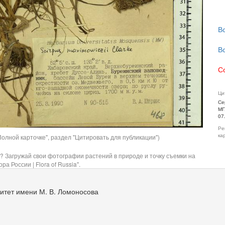
В
В
С
Ци
Се
МГ
07
Ре
ка
олной карточке", раздел "Цитировать для публикации")
? Загружай свои фотографии растений в природе и точку съемки на
ра России | Flora of Russia".
итет имени М. В. Ломоносова