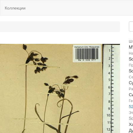
Коллекции
Шт
M
На
S
Пр
S
Се
C
Ра
Си
Ге
5
Эт
Sc
Х
Д