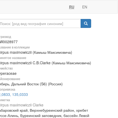
RU
EN
рихкод
W0028977
звание в коллекции
cirpus maximowiczii (Камыш Максимовича)
инятое название
cirpus maximowiczii C.B.Clarke (Камыш Максимовича)
мейство
yperaceae
йонирование
бирь, Дальний Восток (S6) (Россия)
опривязка
2,0833, 135,0333
икетка
irpus maximowiczii Clarke
абаровский край, Верхнебуреинский район, хребет
уссе-Алинь, Буреинский заповедник, бассейн Левой