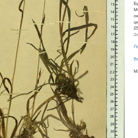
Бу
Ме
ок
ц
2
Да
П
В
М