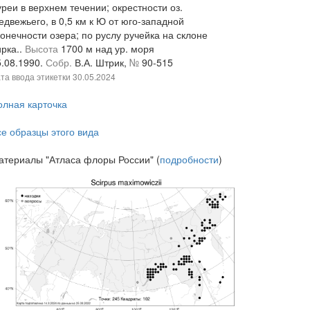
реи в верхнем течении; окрестности оз.
двежьего, в 0,5 км к Ю от юго-западной
онечности озера; по руслу ручейка на склоне
ирка..
Высота
1700 м над ур. моря
5.08.1990.
Собр.
В.А. Штрик,
№
90-515
та ввода этикетки
30.05.2024
олная карточка
се образцы этого вида
атериалы "Атласа флоры России" (
подробности
)