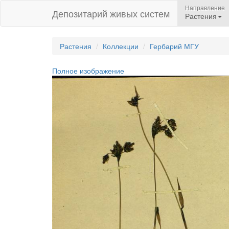
Направление
Депозитарий живых систем
Растения
Растения
Коллекции
Гербарий МГУ
Полное изображение