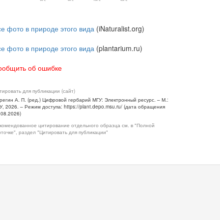
се фото в природе этого вида
(iNaturalist.org)
се фото в природе этого вида
(plantarium.ru)
ообщить об ошибке
тировать для публикации (сайт)
регин А. П. (ред.) Цифровой гербарий МГУ: Электронный ресурс. – М.:
У, 2026. – Режим доступа: https://plant.depo.msu.ru/ (дата обращения
.08.2026)
комендованное цитирование отдельного образца см. в "Полной
рточке", раздел "Цитировать для публикации"