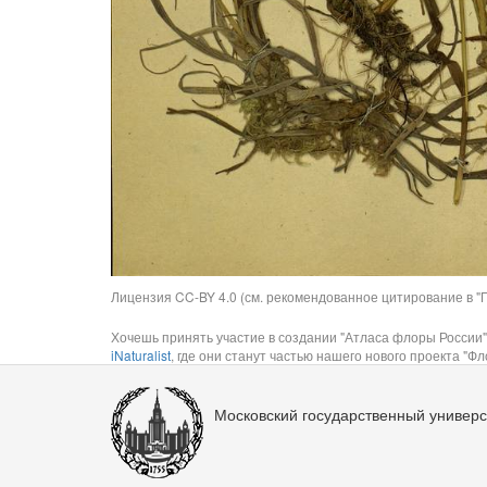
Лицензия CC-BY 4.0 (см. рекомендованное цитирование в "П
Хочешь принять участие в создании "Атласа флоры России"
iNaturalist
, где они станут частью нашего нового проекта "Фло
Московский государственный универс