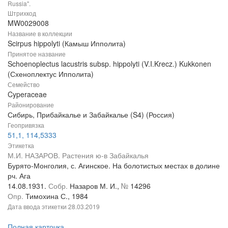
Russia".
Штрихкод
MW0029008
Название в коллекции
Scirpus hippolyti (Камыш Ипполита)
Принятое название
Schoenoplectus lacustris subsp. hippolyti (V.I.Krecz.) Kukkonen
(Схеноплектус Ипполита)
Семейство
Cyperaceae
Районирование
Сибирь, Прибайкалье и Забайкалье (S4) (Россия)
Геопривязка
51,1, 114,5333
Этикетка
М.И. НАЗАРОВ. Растения ю-в Забайкалья
Бурято-Монголия, с. Агинское. На болотистых местах в долине
рч. Ага
14.08.1931.
Собр.
Назаров М. И.,
№
14296
Опр.
Тимохина С., 1984
Дата ввода этикетки
28.03.2019
Полная карточка