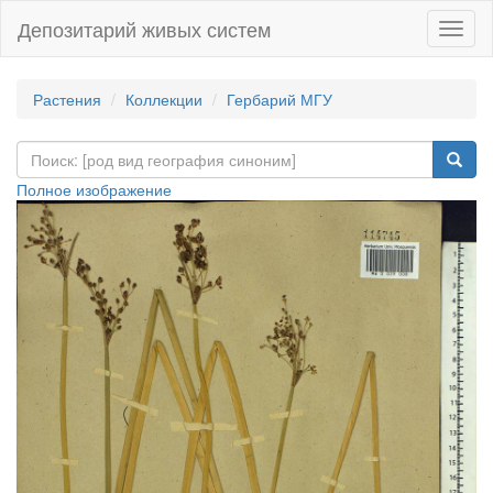
Депозитарий живых систем
Навиг
Растения
Коллекции
Гербарий МГУ
Полное изображение