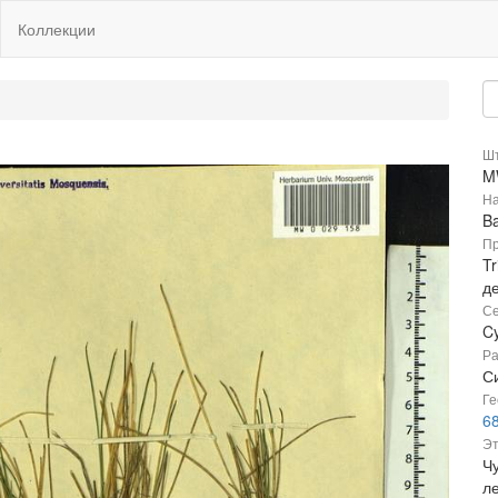
Коллекции
Шт
M
На
B
Пр
Tr
д
Се
C
Ра
Си
Ге
6
Эт
Чу
л