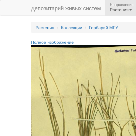
Направление
Депозитарий живых систем
Растения
Растения
Коллекции
Гербарий МГУ
Полное изображение