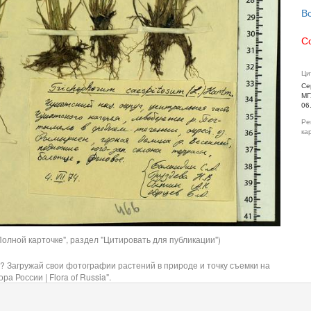
В
С
Ци
Се
МГ
06
Ре
ка
олной карточке", раздел "Цитировать для публикации")
? Загружай свои фотографии растений в природе и точку съемки на
ра России | Flora of Russia".