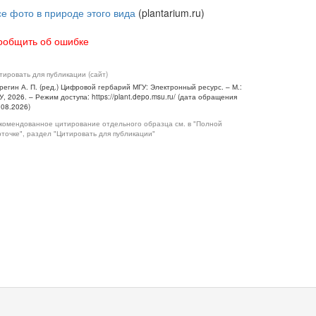
се фото в природе этого вида
(plantarium.ru)
ообщить об ошибке
тировать для публикации (сайт)
регин А. П. (ред.) Цифровой гербарий МГУ: Электронный ресурс. – М.:
У, 2026. – Режим доступа: https://plant.depo.msu.ru/ (дата обращения
.08.2026)
комендованное цитирование отдельного образца см. в "Полной
рточке", раздел "Цитировать для публикации"