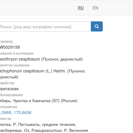
RU
EN
рихкод
W0029158
звание в коллекции
aeothryon cespitosum (Пухонос дернистый)
инятое название
ichophorum cespitosum (L.) Hartm. (Пухонос
ернистый)
мейство
yperaceae
йонирование
бирь, Чукотка и Камчатка (S7) (Россия)
опривязка
8,5968, 175,6636
икетка
котка. Р. Пегтымель, среднее течение,
евобережье. Оз. Рэмыркагытгын. Р. Весенняя