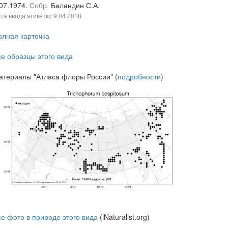
.07.1974.
Собр.
Баландин С.А.
та ввода этикетки
9.04.2018
олная карточка
се образцы этого вида
атериалы "Атласа флоры России" (
подробности
)
се фото в природе этого вида
(iNaturalist.org)