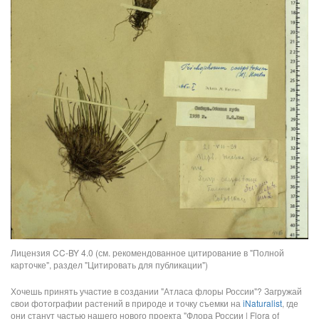
Лицензия CC-BY 4.0 (см. рекомендованное цитирование в "Полной
карточке", раздел "Цитировать для публикации")
Хочешь принять участие в создании "Атласа флоры России"? Загружай
свои фотографии растений в природе и точку съемки на
iNaturalist
, где
они станут частью нашего нового проекта "Флора России | Flora of