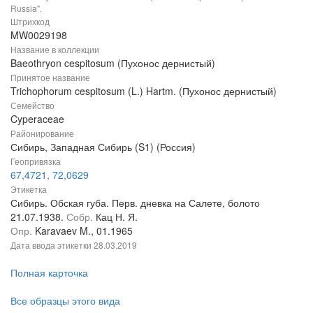
Russia".
Штрихкод
MW0029198
Название в коллекции
Baeothryon cespitosum (Пухонос дернистый)
Принятое название
Trichophorum cespitosum (L.) Hartm. (Пухонос дернистый)
Семейство
Cyperaceae
Районирование
Сибирь, Западная Сибирь (S1) (Россия)
Геопривязка
67,4721, 72,0629
Этикетка
Сибирь. Обская губа. Перв. дневка на Салете, болото
21.07.1938.
Собр.
Кац Н. Я.
Опр.
Karavaev M., 01.1965
Дата ввода этикетки
28.03.2019
Полная карточка
Все образцы этого вида