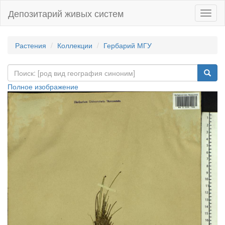
Депозитарий живых систем
Навиг
Растения
Коллекции
Гербарий МГУ
Полное изображение