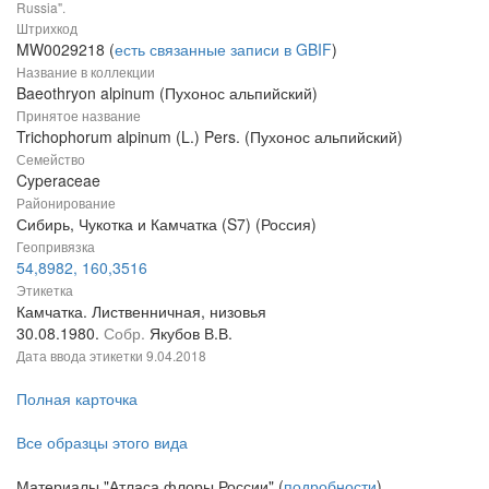
Russia".
Штрихкод
MW0029218 (
есть связанные записи в GBIF
)
Название в коллекции
Baeothryon alpinum (Пухонос альпийский)
Принятое название
Trichophorum alpinum (L.) Pers. (Пухонос альпийский)
Семейство
Cyperaceae
Районирование
Сибирь, Чукотка и Камчатка (S7) (Россия)
Геопривязка
54,8982, 160,3516
Этикетка
Камчатка. Лиственничная, низовья
30.08.1980.
Собр.
Якубов В.В.
Дата ввода этикетки
9.04.2018
Полная карточка
Все образцы этого вида
Материалы "Атласа флоры России" (
подробности
)