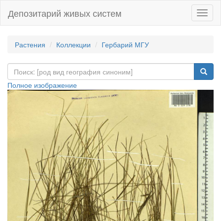
Депозитарий живых систем
Навиг
Растения
Коллекции
Гербарий МГУ
Полное изображение